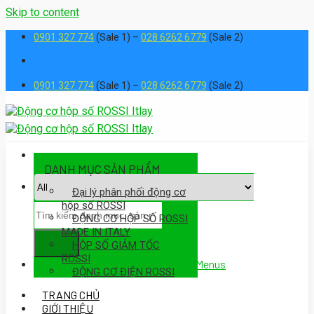
Skip to content
0901 327 774
(Sale 1) –
028 6262 6779
(Sale 2)
0901 327 774
(Sale 1) –
028 6262 6779
(Sale 2)
DANH MỤC SẢN PHẨM
Đại lý phân phối động cơ
hộp số ROSSI
ĐỘNG CƠ HỘP SỐ ROSSI
MADE IN ITALY
HỘP SỐ GIẢM TỐC
ROSSI
Assign a menu in Theme Options > Menus
ĐỘNG CƠ ĐIỆN ROSSI
TRANG CHỦ
GIỚI THIỆU