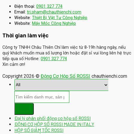
Điện thoại:
0901 327 774
Email:
tri.pham@chauthienchi.com
Website:
Thiệt Bị Vật Tư Công Nghiệp
:
Website
Máy Móc Công Nghiệp
Thời gian làm việc
Công ty TNHH Châu Thiên Chí làm việc từ 8-19h hàng ngày, nếu
quý khách muốn mua số lượng lớn hoặc đặt sỉ vui lòng liên hệ trực
tiếp qua số Hotline:
0901 327 774
Xin cảm ơn!
Copyright 2026 ©
Động Cơ Hộp Số ROSSI
chauthienchi.com
Đại lý phân phối động cơ hộp số ROSSI
ĐỘNG CƠ HỘP SỐ ROSSI MADE IN ITALY
HỘP SỐ GIẢM TỐC ROSSI