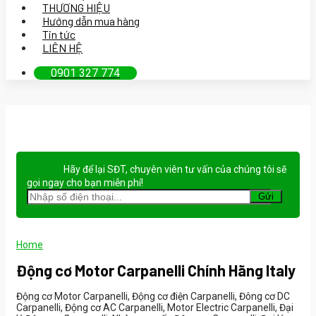
THƯƠNG HIỆU
Hướng dẫn mua hàng
Tin tức
LIÊN HỆ
0901 327 774
Hãy để lại
SĐT, chuyên viên tư vấn
của chúng tôi sẽ
gọi ngay cho bạn
miễn phí!
Home
Động cơ Motor Carpanelli Chính Hãng Italy
Động cơ Motor Carpanelli, Động cơ điện Carpanelli, Đông cơ DC
Carpanelli, Động cơ AC Carpanelli, Motor Electric Carpanelli, Đại