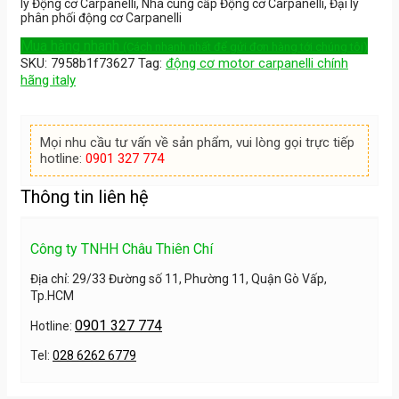
lý Động cơ Carpanelli, Nhà cung cấp Động cơ Carpanelli, Đại lý
phân phối động cơ Carpanelli
Mua hàng nhanh
(Cách nhanh nhất để gửi đơn hàng tới chúng tôi)
SKU:
7958b1f73627
Tag:
động cơ motor carpanelli chính
hãng italy
Mọi nhu cầu tư vấn về sản phẩm, vui lòng gọi trực tiếp
hotline:
0901 327 774
Thông tin liên hệ
Công ty TNHH Châu Thiên Chí
Địa chỉ: 29/33 Đường số 11, Phường 11, Quận Gò Vấp,
Tp.HCM
0901 327 774
Hotline:
Tel:
028 6262 6779