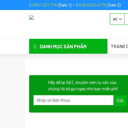
Skip
0901 327 774
(Sale 1) –
028 6262 6779
(Sale 2)
to
content
ASSIGN A
TRANG 
DANH MỤC SẢN PHẨM
Hãy để lại
SĐT, chuyên viên tư vấn
của
chúng tôi sẽ gọi ngay cho bạn
miễn phí!