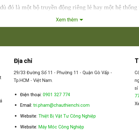
 dù đó là một bộ truyền động riêng lẻ hay một hệ thống
cũng như hệ thống kiểm soát tốc độ của chúng tôi đại di
Xem thêm
 hàng khiến công ty chúng tôi trở nên cực kỳ linh hoạt.
hực hiện một cách suôn sẻ.
ss
Địa chỉ
T
29/33 Đường Số 11 - Phường 11 - Quận Gò Vấp -
Cô
t
Tp.HCM - Việt Nam.
ng
sỉ
Điện thoại:
0901 327 774
7
á
Xi
Email:
tri.pham@chauthienchi.com
Website:
Thiệt Bị Vật Tư Công Nghiệp
:
Website
Máy Móc Công Nghiệp