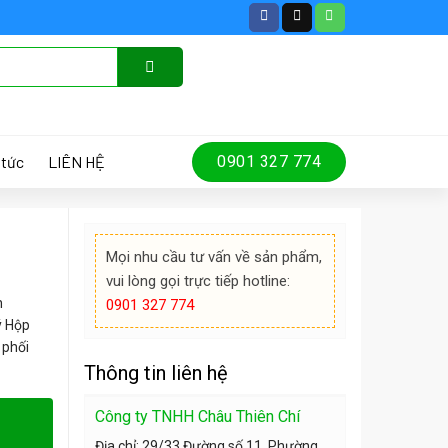
 tức
LIÊN HỆ
0901 327 774
Mọi nhu cầu tư vấn về sản phẩm,
vui lòng gọi trực tiếp hotline:
h
0901 327 774
ý Hộp
 phối
Thông tin liên hệ
Công ty TNHH Châu Thiên Chí
Địa chỉ: 29/33 Đường số 11, Phường