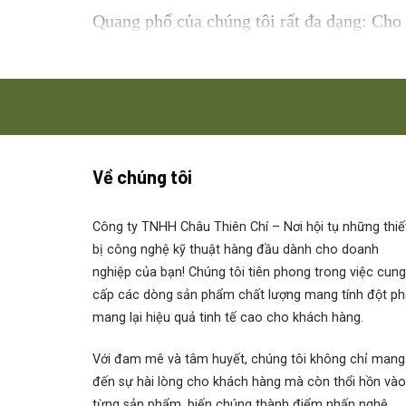
Quang phổ của chúng tôi rất đa dạng: Cho
diện gồm các linh kiện cơ khí và điện tử 
phân cấp phẳng và cấu trúc hướng tới khách
theo yêu cầu của khách hàng có thể được t
Model : Hộp giảm tốc Rehfu
Về chúng tôi
Rehfuss FG 210 WG
Công ty TNHH Châu Thiên Chí
– Nơi hội tụ những thiế
Rehfuss FG 220 WG
bị công nghệ kỹ thuật hàng đầu dành cho doanh
nghiệp của bạn! Chúng tôi tiên phong trong việc cung
cấp các dòng sản phẩm chất lượng mang tính đột ph
Rehfuss FG 240 WG
mang lại hiệu quả tinh tế cao cho khách hàng.
Rehfuss FG 250 WG
Với đam mê và tâm huyết, chúng tôi không chỉ mang
đến sự hài lòng cho khách hàng mà còn thổi hồn vào
Rehfuss FG 210 WF
từng sản phẩm, biến chúng thành điểm nhấn nghệ