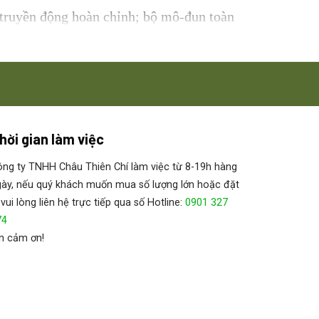
 truyền động hoàn chỉnh; bộ mô-đun toàn
ện cho chất lượng và hiệu quả. Hệ thống
 Vì vậy, các giải pháp đặc biệt và sửa đổi
hời gian làm việc
ng ty TNHH Châu Thiên Chí làm việc từ 8-19h hàng
ày, nếu quý khách muốn mua số lượng lớn hoặc đặt
 vui lòng liên hệ trực tiếp qua số Hotline:
0901 327
74
n cảm ơn!