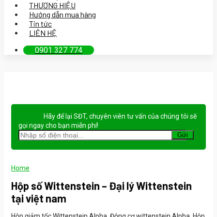
THƯƠNG HIỆU
Hướng dẫn mua hàng
Tin tức
LIÊN HỆ
0901 327 774
Hãy để lại
SĐT, chuyên viên tư vấn
của chúng tôi sẽ
gọi ngay cho bạn
miễn phí!
Home
Hộp số Wittenstein – Đại lý Wittenstein
tại việt nam
Hộp giảm tốc Wittenstein Alpha, Động cơ wittenstein Alpha, Hộp