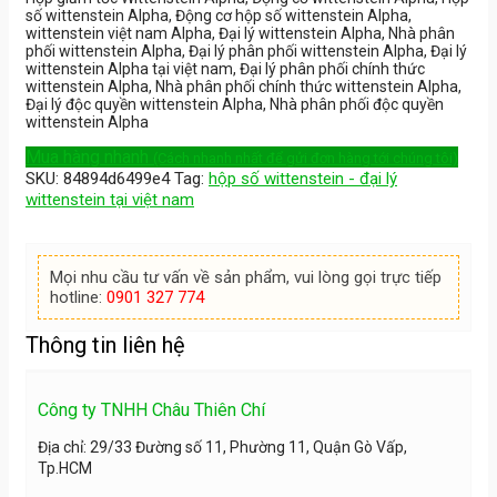
số wittenstein Alpha, Động cơ hộp số wittenstein Alpha,
wittenstein việt nam Alpha, Đại lý wittenstein Alpha, Nhà phân
phối wittenstein Alpha, Đại lý phân phối wittenstein Alpha, Đại lý
wittenstein Alpha tại việt nam, Đại lý phân phối chính thức
wittenstein Alpha, Nhà phân phối chính thức wittenstein Alpha,
Đại lý độc quyền wittenstein Alpha, Nhà phân phối độc quyền
wittenstein Alpha
Mua hàng nhanh
(Cách nhanh nhất để gửi đơn hàng tới chúng tôi)
SKU:
84894d6499e4
Tag:
hộp số wittenstein - đại lý
wittenstein tại việt nam
Mọi nhu cầu tư vấn về sản phẩm, vui lòng gọi trực tiếp
hotline:
0901 327 774
Thông tin liên hệ
Công ty TNHH Châu Thiên Chí
Địa chỉ: 29/33 Đường số 11, Phường 11, Quận Gò Vấp,
Tp.HCM