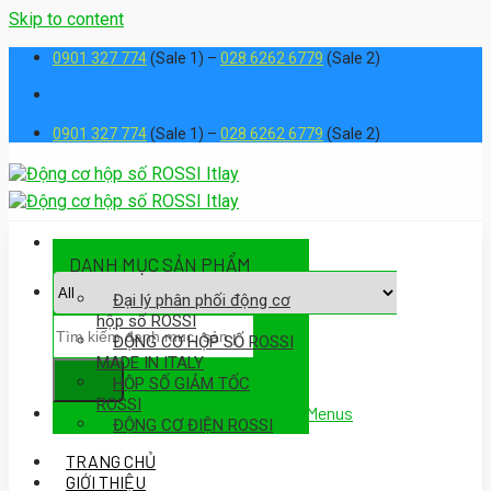
Skip to content
0901 327 774
(Sale 1) –
028 6262 6779
(Sale 2)
0901 327 774
(Sale 1) –
028 6262 6779
(Sale 2)
DANH MỤC SẢN PHẨM
Đại lý phân phối động cơ
hộp số ROSSI
ĐỘNG CƠ HỘP SỐ ROSSI
MADE IN ITALY
HỘP SỐ GIẢM TỐC
ROSSI
Assign a menu in Theme Options > Menus
ĐỘNG CƠ ĐIỆN ROSSI
TRANG CHỦ
GIỚI THIỆU