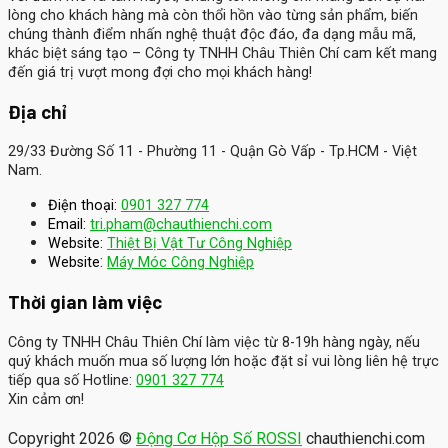
lòng cho khách hàng mà còn thổi hồn vào từng sản phẩm, biến
chúng thành điểm nhấn nghệ thuật độc đáo, đa dạng mẫu mã,
khác biệt sáng tạo – Công ty TNHH Châu Thiên Chí cam kết mang
đến giá trị vượt mong đợi cho mọi khách hàng!
Địa chỉ
29/33 Đường Số 11 - Phường 11 - Quận Gò Vấp - Tp.HCM - Việt
Nam.
Điện thoại:
0901 327 774
Email:
tri.pham@chauthienchi.com
Website:
Thiệt Bị Vật Tư Công Nghiệp
:
Website
Máy Móc Công Nghiệp
Thời gian làm việc
Công ty TNHH Châu Thiên Chí làm việc từ 8-19h hàng ngày, nếu
quý khách muốn mua số lượng lớn hoặc đặt sỉ vui lòng liên hệ trực
tiếp qua số Hotline:
0901 327 774
Xin cảm ơn!
Copyright 2026 ©
Động Cơ Hộp Số ROSSI
chauthienchi.com