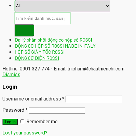
Đại lý phân phối động cơ hộp số ROSSI
ĐỘNG CƠ HỘP SỐ ROSSI MADE IN ITALY
HỘP SỐ GIẢM TỐC ROSSI
ĐỘNG CƠ ĐIỆN ROSSI
Hotline: 0901 327 774 - Email: tri.pham@chauthienchi.com
Dismiss
Login
Username or email address
*
Password
*
Remember me
Log in
Lost your password?