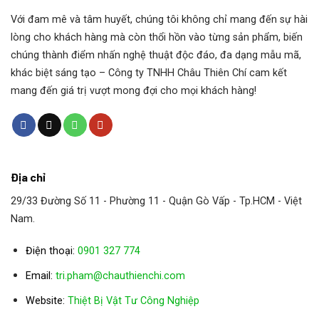
Máy khuấy từ Planetroll có giá trị cao MRW
Với đam mê và tâm huyết, chúng tôi không chỉ mang đến sự hài
được phát triển đặc biệt để đáp ứng những
lòng cho khách hàng mà còn thổi hồn vào từng sản phẩm, biến
chúng thành điểm nhấn nghệ thuật độc đáo, đa dạng mẫu mã,
thách thức của công nghệ khử trùng. Nó đặc
khác biệt sáng tạo – Công ty TNHH Châu Thiên Chí cam kết
biệt…
mang đến giá trị vượt mong đợi cho mọi khách hàng!
Máy khuấy gắn trên
Máy khuấy nhỏ gọn
Địa chỉ
Máy khuấy đồng trục
29/33 Đường Số 11 - Phường 11 - Quận Gò Vấp - Tp.HCM - Việt
Nam.
Máy khuấy động cơ
Điện thoại:
0901 327 774
Máy khuấy từ
Email:
tri.pham@chauthienchi.com
Website:
Thiệt Bị Vật Tư Công Nghiệp
Máy khuấy dòng phản lực