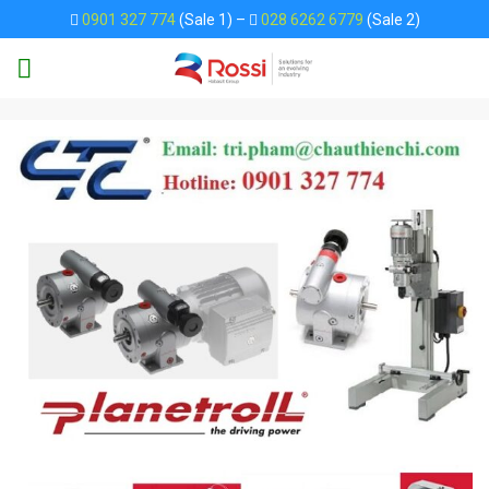
Skip
0901 327 774
(Sale 1) –
028 6262 6779
(Sale 2)
to
content