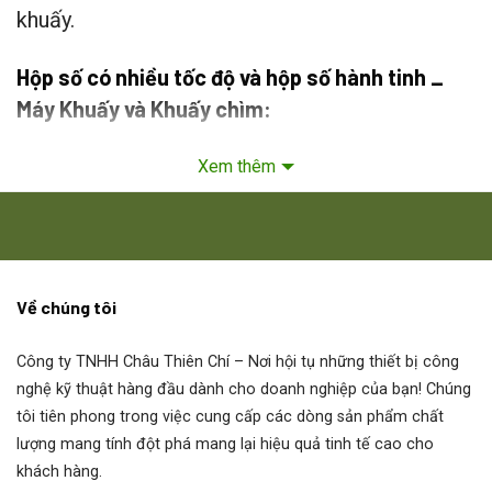
khuấy.
Hộp số có nhiều tốc độ và hộp số hành tinh _
Máy Khuấy và Khuấy chìm:
Máy khuấy / Máy khuấy trục đứng / Máy khuấy
Xem thêm
đứng
Máy khuấy container Planetroll CRW,
Máy khuấy nam châm Planetroll MRW,
Về chúng tôi
Máy khuấy đứng Planetroll SRW 100
Công ty TNHH Châu Thiên Chí
– Nơi hội tụ những thiết bị công
nghệ kỹ thuật hàng đầu dành cho doanh nghiệp của bạn! Chúng
tôi tiên phong trong việc cung cấp các dòng sản phẩm chất
THÔNG TIN SẢN PHẨM: MÁY KHUẤY TỪ
lượng mang tính đột phá mang lại hiệu quả tinh tế cao cho
MRW
khách hàng.