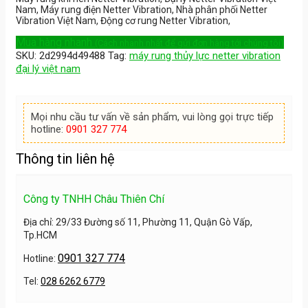
Nam, Máy rung điện Netter Vibration, Nhà phân phối Netter
Vibration Việt Nam, Động cơ rung Netter Vibration,
Mua hàng nhanh
(Cách nhanh nhất để gửi đơn hàng tới chúng tôi)
SKU:
2d2994d49488
Tag:
máy rung thủy lực netter vibration
đại lý việt nam
Mọi nhu cầu tư vấn về sản phẩm, vui lòng gọi trực tiếp
hotline:
0901 327 774
Thông tin liên hệ
Công ty TNHH Châu Thiên Chí
Địa chỉ: 29/33 Đường số 11, Phường 11, Quận Gò Vấp,
Tp.HCM
0901 327 774
Hotline:
Tel:
028 6262 6779