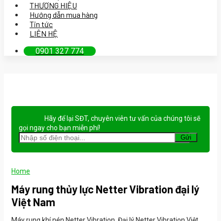
THƯƠNG HIỆU
Hướng dẫn mua hàng
Tin tức
LIÊN HỆ
0901 327 774
Hãy để lại
SĐT, chuyên viên tư vấn
của chúng tôi sẽ
gọi ngay cho bạn
miễn phí!
Home
Máy rung thủy lực Netter Vibration đại lý
Việt Nam
Máy rung khí nén Netter Vibration, Đại lý Netter Vibration Việt