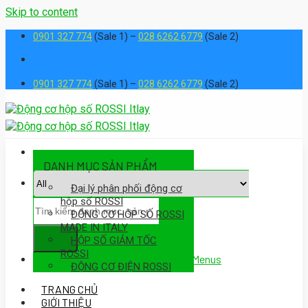
Skip to content
0901 327 774
(Sale 1) –
028 6262 6779
(Sale 2)
0901 327 774
(Sale 1) –
028 6262 6779
(Sale 2)
DANH MỤC SẢN PHẨM
Đại lý phân phối động cơ
hộp số ROSSI
ĐỘNG CƠ HỘP SỐ ROSSI
MADE IN ITALY
HỘP SỐ GIẢM TỐC
ROSSI
Assign a menu in Theme Options > Menus
ĐỘNG CƠ ĐIỆN ROSSI
TRANG CHỦ
GIỚI THIỆU