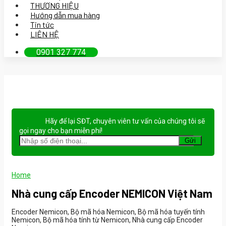
THƯƠNG HIỆU
Hướng dẫn mua hàng
Tin tức
LIÊN HỆ
0901 327 774
Hãy để lại
SĐT, chuyên viên tư vấn
của chúng tôi sẽ
gọi ngay cho bạn
miễn phí!
Home
Nhà cung cấp Encoder NEMICON Việt Nam
Encoder Nemicon, Bộ mã hóa Nemicon, Bộ mã hóa tuyến tính
Nemicon, Bộ mã hóa tính từ Nemicon, Nhà cung cấp Encoder