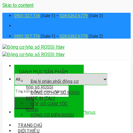
Skip to content
0901 327 774
(Sale 1) –
028 6262 6779
(Sale 2)
0901 327 774
(Sale 1) –
028 6262 6779
(Sale 2)
DANH MỤC SẢN PHẨM
Đại lý phân phối động cơ
hộp số ROSSI
ĐỘNG CƠ HỘP SỐ ROSSI
MADE IN ITALY
HỘP SỐ GIẢM TỐC
ROSSI
Assign a menu in Theme Options > Menus
ĐỘNG CƠ ĐIỆN ROSSI
TRANG CHỦ
GIỚI THIỆU