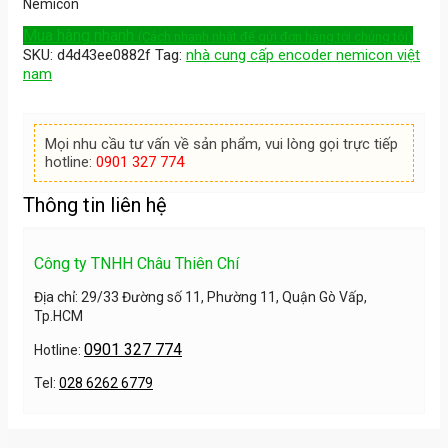
Nemicon
Mua hàng nhanh
(Cách nhanh nhất để gửi đơn hàng tới chúng tôi)
SKU:
d4d43ee0882f
Tag:
nhà cung cấp encoder nemicon việt
nam
Mọi nhu cầu tư vấn về sản phẩm, vui lòng gọi trực tiếp
hotline:
0901 327 774
Thông tin liên hệ
Công ty TNHH Châu Thiên Chí
Địa chỉ: 29/33 Đường số 11, Phường 11, Quận Gò Vấp,
Tp.HCM
0901 327 774
Hotline:
Tel:
028 6262 6779