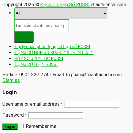
Copyright 2026 ©
Động Cơ Hộp Số ROSSI
chauthienchi.com
Đại lý phân phối động cơ hộp số ROSSI
ĐỘNG CƠ HỘP SỐ ROSSI MADE IN ITALY
HỘP SỐ GIẢM TỐC ROSSI
ĐỘNG CƠ ĐIỆN ROSSI
Hotline: 0901 327 774 - Email: tri.pham@chauthienchi.com
Dismiss
Login
Username or email address
*
Password
*
Remember me
Log in