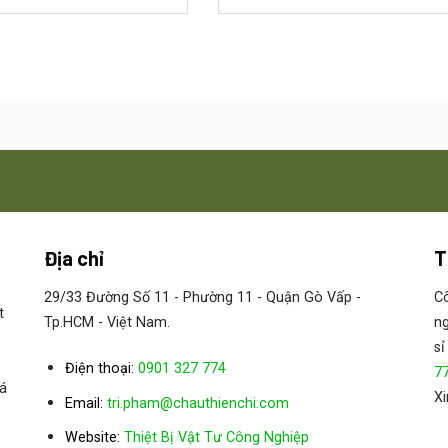
Địa chỉ
T
29/33 Đường Số 11 - Phường 11 - Quận Gò Vấp -
Cô
t
Tp.HCM - Việt Nam.
ng
sỉ
Điện thoại:
0901 327 774
7
á
Xi
Email:
tri.pham@chauthienchi.com
Website:
Thiệt Bị Vật Tư Công Nghiệp