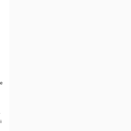
ve
r
i