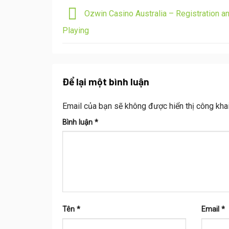
Ozwin Casino Australia – Registration an
Playing
Để lại một bình luận
Email của bạn sẽ không được hiển thị công khai
Bình luận
*
Tên
*
Email
*