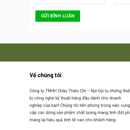
Về chúng tôi
Công ty TNHH Châu Thiên Chí
– Nơi hội tụ những thiế
bị công nghệ kỹ thuật hàng đầu dành cho doanh
nghiệp của bạn! Chúng tôi tiên phong trong việc cung
cấp các dòng sản phẩm chất lượng mang tính đột ph
mang lại hiệu quả tinh tế cao cho khách hàng.