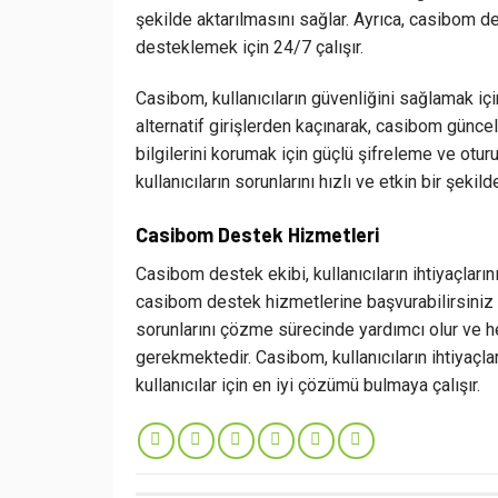
şekilde aktarılmasını sağlar. Ayrıca, casibom de
desteklemek için 24/7 çalışır.
Casibom, kullanıcıların güvenliğini sağlamak iç
alternatif girişlerden kaçınarak, casibom güncel
bilgilerini korumak için güçlü şifreleme ve otur
kullanıcıların sorunlarını hızlı ve etkin bir şeki
Casibom Destek Hizmetleri
Casibom destek ekibi, kullanıcıların ihtiyaçların
casibom destek hizmetlerine başvurabilirsiniz 
sorunlarını çözme sürecinde yardımcı olur ve 
gerekmektedir. Casibom, kullanıcıların ihtiyaçl
kullanıcılar için en iyi çözümü bulmaya çalışır.