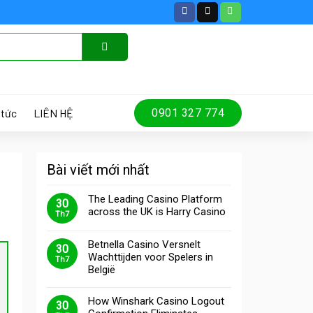
 tức
LIÊN HỆ
0901 327 774
Bài viết mới nhất
The Leading Casino Platform
30
across the UK is Harry Casino
Th7
Betnella Casino Versnelt
30
Wachttijden voor Spelers in
Th7
België
How Winshark Casino Logout
30