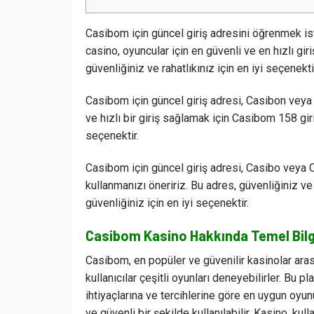
Casibom için güncel giriş adresini öğrenmek is
casino, oyuncular için en güvenli ve en hızlı gi
güvenliğiniz ve rahatlıkınız için en iyi seçenekti
Casibom için güncel giriş adresi, Casibon veya 
ve hızlı bir giriş sağlamak için Casibom 158 giri
seçenektir.
Casibom için güncel giriş adresi, Casibo veya 
kullanmanızı öneririz. Bu adres, güvenliğiniz ve 
güvenliğiniz için en iyi seçenektir.
Casibom Kasino Hakkında Temel Bilg
Casibom, en popüler ve güvenilir kasinolar ara
kullanıcılar çeşitli oyunları deneyebilirler. Bu 
ihtiyaçlarına ve tercihlerine göre en uygun oyun
ve güvenli bir şekilde kullanılabilir. Kasino, kul