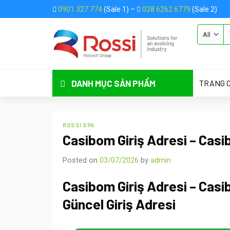
Skip
0901 327 774
(Sale 1) –
028 6262 6779
(Sale 2)
to
content
ASSIGN A
TRANG 
DANH MỤC SẢN PHẨM
ROSSI SPA
Casibom Giriş Adresi – Casi
Posted on
03/07/2026
by
admin
Casibom Giriş Adresi – Cas
Güncel Giriş Adresi