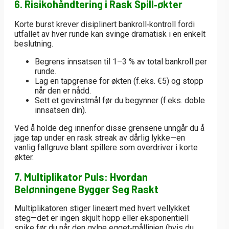
6. Risikohåndtering i Rask Spill‑økter
Korte burst krever disiplinert bankroll‑kontroll fordi
utfallet av hver runde kan svinge dramatisk i en enkelt
beslutning.
Begrens innsatsen til 1–3 % av total bankroll per
runde.
Lag en tapgrense for økten (f.eks. €5) og stopp
når den er nådd.
Sett et gevinstmål før du begynner (f.eks. doble
innsatsen din).
Ved å holde deg innenfor disse grensene unngår du å
jage tap under en rask streak av dårlig lykke—en
vanlig fallgruve blant spillere som overdriver i korte
økter.
7. Multiplikator Puls: Hvordan
Belønningene Bygger Seg Raskt
Multiplikatoren stiger lineært med hvert vellykket
steg—det er ingen skjult hopp eller eksponentiell
spike før du når den gylne egget‑mållinjen (hvis du