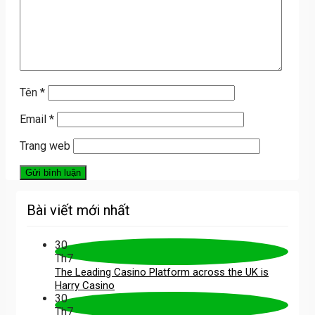
Tên
*
Email
*
Trang web
Bài viết mới nhất
30
Th7
The Leading Casino Platform across the UK is
Harry Casino
30
Th7