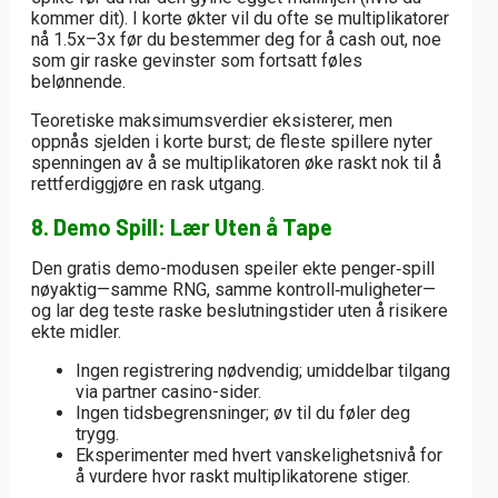
kommer dit). I korte økter vil du ofte se multiplikatorer
nå 1.5x–3x før du bestemmer deg for å cash out, noe
som gir raske gevinster som fortsatt føles
belønnende.
Teoretiske maksimumsverdier eksisterer, men
oppnås sjelden i korte burst; de fleste spillere nyter
spenningen av å se multiplikatoren øke raskt nok til å
rettferdiggjøre en rask utgang.
8. Demo Spill: Lær Uten å Tape
Den gratis demo-modusen speiler ekte penger‑spill
nøyaktig—samme RNG, samme kontroll‑muligheter—
og lar deg teste raske beslutningstider uten å risikere
ekte midler.
Ingen registrering nødvendig; umiddelbar tilgang
via partner casino-sider.
Ingen tidsbegrensninger; øv til du føler deg
trygg.
Eksperimenter med hvert vanskelighetsnivå for
å vurdere hvor raskt multiplikatorene stiger.