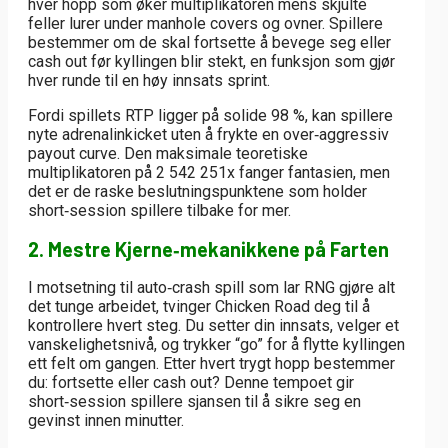
hver hopp som øker multiplikatoren mens skjulte
feller lurer under manhole covers og ovner. Spillere
bestemmer om de skal fortsette å bevege seg eller
cash out før kyllingen blir stekt, en funksjon som gjør
hver runde til en høy innsats sprint.
Fordi spillets RTP ligger på solide 98 %, kan spillere
nyte adrenalinkicket uten å frykte en over‑aggressiv
payout curve. Den maksimale teoretiske
multiplikatoren på 2 542 251x fanger fantasien, men
det er de raske beslutningspunktene som holder
short‑session spillere tilbake for mer.
2. Mestre Kjerne‑mekanikkene på Farten
I motsetning til auto‑crash spill som lar RNG gjøre alt
det tunge arbeidet, tvinger Chicken Road deg til å
kontrollere hvert steg. Du setter din innsats, velger et
vanskelighetsnivå, og trykker “go” for å flytte kyllingen
ett felt om gangen. Etter hvert trygt hopp bestemmer
du: fortsette eller cash out? Denne tempoet gir
short‑session spillere sjansen til å sikre seg en
gevinst innen minutter.