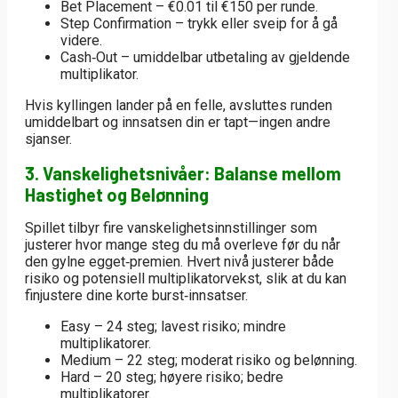
Bet Placement – €0.01 til €150 per runde.
Step Confirmation – trykk eller sveip for å gå
videre.
Cash‑Out – umiddelbar utbetaling av gjeldende
multiplikator.
Hvis kyllingen lander på en felle, avsluttes runden
umiddelbart og innsatsen din er tapt—ingen andre
sjanser.
3. Vanskelighetsnivåer: Balanse mellom
Hastighet og Belønning
Spillet tilbyr fire vanskelighetsinnstillinger som
justerer hvor mange steg du må overleve før du når
den gylne egget‑premien. Hvert nivå justerer både
risiko og potensiell multiplikatorvekst, slik at du kan
finjustere dine korte burst‑innsatser.
Easy
– 24 steg; lavest risiko; mindre
multiplikatorer.
Medium
– 22 steg; moderat risiko og belønning.
Hard
– 20 steg; høyere risiko; bedre
multiplikatorer.