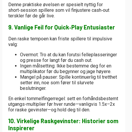
Denne praktiske øvelsen er spesielt nyttig for
short‑session spillere som vil finjustere cash‑out
terskler før de går live.
9. Vanlige Feil for Quick‑Play Entusiaster
Den raske tempoen kan friste spillere til impulsive
valg:
Overmot:
Tro at du kan forutsi felleplasseringer
og presse for langt før du cash out.
Ingen målsetting:
Ikke bestemme deg for en
multiplikator før du begynner og jage høyere.
Mangel på pauser:
Spille kontinuerlig til tretthet
setter inn, noe som fører til slurvete
beslutninger.
En enkel tommelfingerregel: sett en forhåndsbestemt
utgangs-multiplier før hver runde—vanligvis 1.5x–2x
for raske gevinster—og hold deg til den.
10. Virkelige Raskgevinster: Historier som
Inspirerer