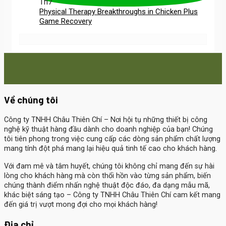
Th7
Physical Therapy Breakthroughs in Chicken Plus
Game Recovery
Về chúng tôi
Công ty TNHH Châu Thiên Chí
– Nơi hội tụ những thiết bị công
nghệ kỹ thuật hàng đầu dành cho doanh nghiệp của bạn! Chúng
tôi tiên phong trong việc cung cấp các dòng sản phẩm chất lượng
mang tính đột phá mang lại hiệu quả tinh tế cao cho khách hàng.
Với đam mê và tâm huyết, chúng tôi không chỉ mang đến sự hài
lòng cho khách hàng mà còn thổi hồn vào từng sản phẩm, biến
chúng thành điểm nhấn nghệ thuật độc đáo, đa dạng mẫu mã,
khác biệt sáng tạo – Công ty TNHH Châu Thiên Chí cam kết mang
đến giá trị vượt mong đợi cho mọi khách hàng!
Địa chỉ