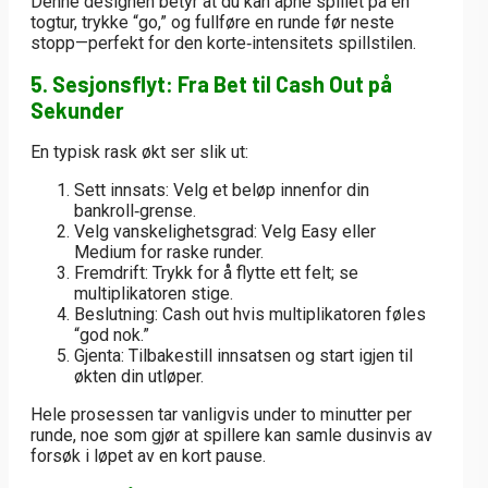
Denne designen betyr at du kan åpne spillet på en
togtur, trykke “go,” og fullføre en runde før neste
stopp—perfekt for den korte‑intensitets spillstilen.
5. Sesjonsflyt: Fra Bet til Cash Out på
Sekunder
En typisk rask økt ser slik ut:
Sett innsats:
Velg et beløp innenfor din
bankroll‑grense.
Velg vanskelighetsgrad:
Velg Easy eller
Medium for raske runder.
Fremdrift:
Trykk for å flytte ett felt; se
multiplikatoren stige.
Beslutning:
Cash out hvis multiplikatoren føles
“god nok.”
Gjenta:
Tilbakestill innsatsen og start igjen til
økten din utløper.
Hele prosessen tar vanligvis under to minutter per
runde, noe som gjør at spillere kan samle dusinvis av
forsøk i løpet av en kort pause.