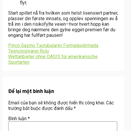
flyt.
Start spillet nå fra hvilken som helst lisensiert partner,
plasser din første innsats, og opplev spenningen av å
trå inn i den risikofylte veien—hvor hvert hopp kan
bringe deg nærmere den gylne egget‑premien før du
engang har fullført pausen!
Pinco Gazino Təcrübələrini Formalaşdırmada
Texnologiyanın Rolu
Wettanbieter ohne OASIS für amerikanische
Sportarten
Để lại một bình luận
Email của bạn sẽ không được hiển thị công khai.
Các
trường bắt buộc được đánh dấu
*
Bình luận
*