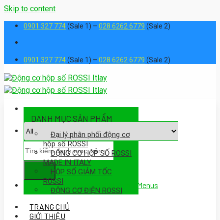
Skip to content
0901 327 774
(Sale 1) –
028 6262 6779
(Sale 2)
0901 327 774
(Sale 1) –
028 6262 6779
(Sale 2)
DANH MỤC SẢN PHẨM
Đại lý phân phối động cơ
hộp số ROSSI
ĐỘNG CƠ HỘP SỐ ROSSI
MADE IN ITALY
HỘP SỐ GIẢM TỐC
ROSSI
Assign a menu in Theme Options > Menus
ĐỘNG CƠ ĐIỆN ROSSI
TRANG CHỦ
GIỚI THIỆU