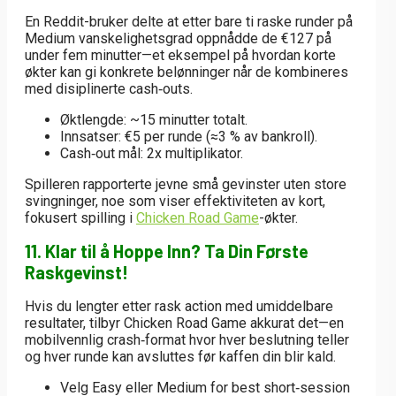
En Reddit-bruker delte at etter bare ti raske runder på
Medium vanskelighetsgrad oppnådde de €127 på
under fem minutter—et eksempel på hvordan korte
økter kan gi konkrete belønninger når de kombineres
med disiplinerte cash‑outs.
Øktlengde: ~15 minutter totalt.
Innsatser: €5 per runde (≈3 % av bankroll).
Cash‑out mål: 2x multiplikator.
Spilleren rapporterte jevne små gevinster uten store
svingninger, noe som viser effektiviteten av kort,
fokusert spilling i
Chicken Road Game
-økter.
11. Klar til å Hoppe Inn? Ta Din Første
Raskgevinst!
Hvis du lengter etter rask action med umiddelbare
resultater, tilbyr Chicken Road Game akkurat det—en
mobilvennlig crash‑format hvor hver beslutning teller
og hver runde kan avsluttes før kaffen din blir kald.
Velg Easy eller Medium for best short‑session