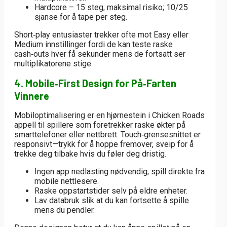
Hardcore
– 15 steg; maksimal risiko; 10/25
sjanse for å tape per steg.
Short‑play entusiaster trekker ofte mot Easy eller
Medium innstillinger fordi de kan teste raske
cash‑outs hver få sekunder mens de fortsatt ser
multiplikatorene stige.
4. Mobile‑First Design for På‑Farten
Vinnere
Mobiloptimalisering er en hjørnestein i Chicken Roads
appell til spillere som foretrekker raske økter på
smarttelefoner eller nettbrett. Touch‑grensesnittet er
responsivt—trykk for å hoppe fremover, sveip for å
trekke deg tilbake hvis du føler deg dristig.
Ingen app nedlasting nødvendig; spill direkte fra
mobile nettlesere.
Raske oppstartstider selv på eldre enheter.
Lav databruk slik at du kan fortsette å spille
mens du pendler.