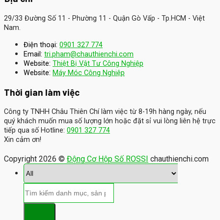
29/33 Đường Số 11 - Phường 11 - Quận Gò Vấp - Tp.HCM - Việt
Nam.
Điện thoại:
0901 327 774
Email:
tri.pham@chauthienchi.com
Website:
Thiệt Bị Vật Tư Công Nghiệp
:
Website
Máy Móc Công Nghiệp
Thời gian làm việc
Công ty TNHH Châu Thiên Chí làm việc từ 8-19h hàng ngày, nếu
quý khách muốn mua số lượng lớn hoặc đặt sỉ vui lòng liên hệ trực
tiếp qua số Hotline:
0901 327 774
Xin cảm ơn!
Copyright 2026 ©
Động Cơ Hộp Số ROSSI
chauthienchi.com