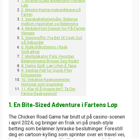
1. En Bite‑Sized Adventure i Fartens
Løp
2. Mestre Kjerne‑mekanikkene på
Farten
3. Vanskelighetsnivåer: Balanse
mellom Hastighet og Belønning
4. Mobile‑First Design for På‑Farten
Vinnere
5. Sesjonsflyt: Fra Bet til Cash Out
på Sekunder
6. Risikohåndtering i Rask
Spill‑økter
7. Multiplikator Puls: Hvordan
Belønningene Bygger Seg Raskt
8. Demo Spill: Lær Uten å Tape
9. Vanlige Feil for Quick‑Play
Entusiaster
10. Virkelige Raskgevinster:
Historier som Inspirerer
11. Klar til å Hoppe Inn? Ta Din
Første Raskgevinst!
1. En Bite‑Sized Adventure i Fartens Løp
The Chicken Road Game har brutt ut på casino-scenen
i april 2024, og bringer en frisk vri på crash‑style
betting som belønner lynraske beslutninger. Forestill
deg en cartoon-kylling som sprinter over en travel vei,