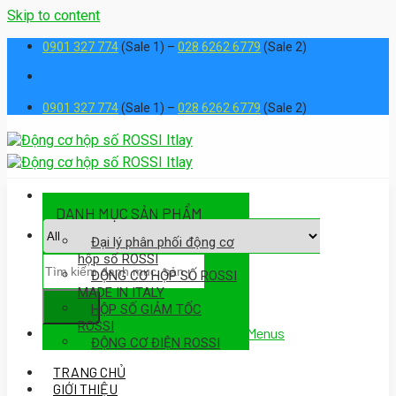
Skip to content
0901 327 774
(Sale 1) –
028 6262 6779
(Sale 2)
0901 327 774
(Sale 1) –
028 6262 6779
(Sale 2)
DANH MỤC SẢN PHẨM
Đại lý phân phối động cơ
hộp số ROSSI
ĐỘNG CƠ HỘP SỐ ROSSI
MADE IN ITALY
HỘP SỐ GIẢM TỐC
ROSSI
Assign a menu in Theme Options > Menus
ĐỘNG CƠ ĐIỆN ROSSI
TRANG CHỦ
GIỚI THIỆU