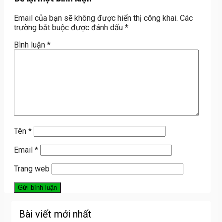
Email của bạn sẽ không được hiển thị công khai.
Các
trường bắt buộc được đánh dấu
*
Bình luận
*
Tên
*
Email
*
Trang web
Bài viết mới nhất