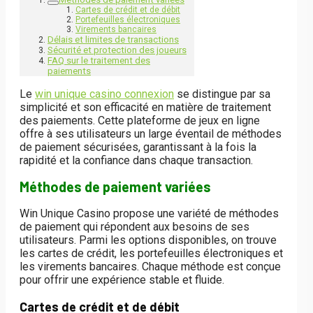
Cartes de crédit et de débit
Portefeuilles électroniques
Virements bancaires
Délais et limites de transactions
Sécurité et protection des joueurs
FAQ sur le traitement des
paiements
Le
win unique casino connexion
se distingue par sa
simplicité et son efficacité en matière de traitement
des paiements. Cette plateforme de jeux en ligne
offre à ses utilisateurs un large éventail de méthodes
de paiement sécurisées, garantissant à la fois la
rapidité et la confiance dans chaque transaction.
Méthodes de paiement variées
Win Unique Casino propose une variété de méthodes
de paiement qui répondent aux besoins de ses
utilisateurs. Parmi les options disponibles, on trouve
les cartes de crédit, les portefeuilles électroniques et
les virements bancaires. Chaque méthode est conçue
pour offrir une expérience stable et fluide.
Cartes de crédit et de débit