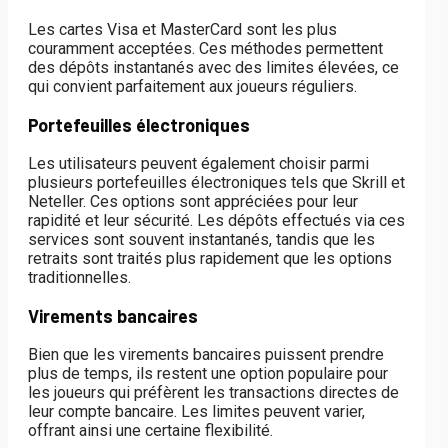
Les cartes Visa et MasterCard sont les plus
couramment acceptées. Ces méthodes permettent
des dépôts instantanés avec des limites élevées, ce
qui convient parfaitement aux joueurs réguliers.
Portefeuilles électroniques
Les utilisateurs peuvent également choisir parmi
plusieurs portefeuilles électroniques tels que Skrill et
Neteller. Ces options sont appréciées pour leur
rapidité et leur sécurité. Les dépôts effectués via ces
services sont souvent instantanés, tandis que les
retraits sont traités plus rapidement que les options
traditionnelles.
Virements bancaires
Bien que les virements bancaires puissent prendre
plus de temps, ils restent une option populaire pour
les joueurs qui préfèrent les transactions directes de
leur compte bancaire. Les limites peuvent varier,
offrant ainsi une certaine flexibilité.