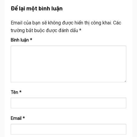
Để lại một bình luận
Email của bạn sẽ không được hiển thị công khai.
Các
trường bắt buộc được đánh dấu
*
Bình luận
*
Tên
*
Email
*