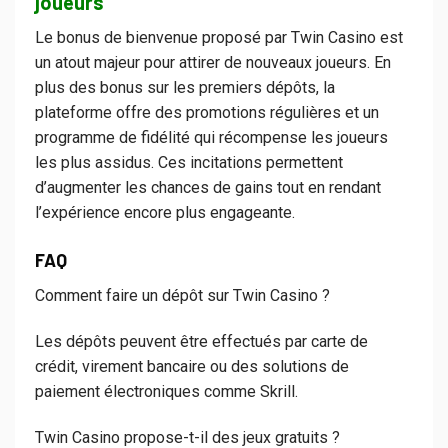
joueurs
Le bonus de bienvenue proposé par Twin Casino est
un atout majeur pour attirer de nouveaux joueurs. En
plus des bonus sur les premiers dépôts, la
plateforme offre des promotions régulières et un
programme de fidélité qui récompense les joueurs
les plus assidus. Ces incitations permettent
d’augmenter les chances de gains tout en rendant
l’expérience encore plus engageante.
FAQ
Comment faire un dépôt sur Twin Casino ?
Les dépôts peuvent être effectués par carte de
crédit, virement bancaire ou des solutions de
paiement électroniques comme Skrill.
Twin Casino propose-t-il des jeux gratuits ?