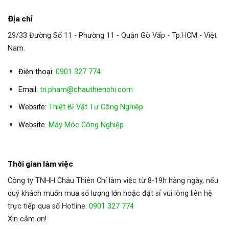
Địa chỉ
29/33 Đường Số 11 - Phường 11 - Quận Gò Vấp - Tp.HCM - Việt
Nam.
Điện thoại:
0901 327 774
Email:
tri.pham@chauthienchi.com
Website:
Thiệt Bị Vật Tư Công Nghiệp
:
Website
Máy Móc Công Nghiệp
Thời gian làm việc
Công ty TNHH Châu Thiên Chí làm việc từ 8-19h hàng ngày, nếu
quý khách muốn mua số lượng lớn hoặc đặt sỉ vui lòng liên hệ
trực tiếp qua số Hotline:
0901 327 774
Xin cảm ơn!