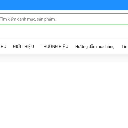
 MENU IN THEME OPTIONS > MENUS
CHỦ
GIỚI THIỆU
THƯƠNG HIỆU
Hướng dẫn mua hàng
Tin