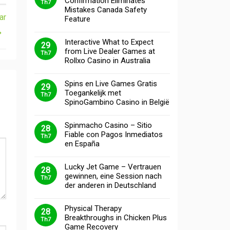
Confirmation Eliminates
Th7
Mistakes Canada Safety
ar
Feature
Interactive What to Expect
29
from Live Dealer Games at
Th7
Rollxo Casino in Australia
Spins en Live Games Gratis
29
Toegankelijk met
Th7
SpinoGambino Casino in België
Spinmacho Casino – Sitio
28
Fiable con Pagos Inmediatos
Th7
en España
Lucky Jet Game – Vertrauen
28
gewinnen, eine Session nach
Th7
der anderen in Deutschland
Physical Therapy
28
Breakthroughs in Chicken Plus
Th7
Game Recovery