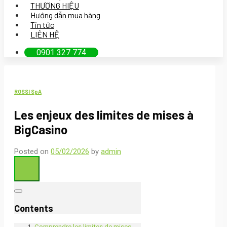
THƯƠNG HIỆU
Hướng dẫn mua hàng
Tin tức
LIÊN HỆ
0901 327 774
ROSSI SpA
Les enjeux des limites de mises à
BigCasino
Posted on
05/02/2026
by
admin
Contents
Comprendre les limites de mises