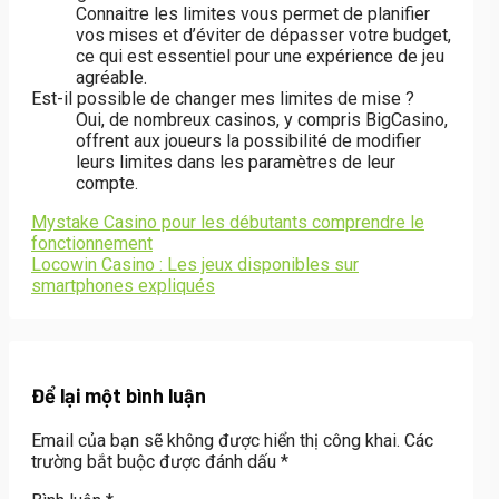
Connaitre les limites vous permet de planifier
vos mises et d’éviter de dépasser votre budget,
ce qui est essentiel pour une expérience de jeu
agréable.
Est-il possible de changer mes limites de mise ?
Oui, de nombreux casinos, y compris BigCasino,
offrent aux joueurs la possibilité de modifier
leurs limites dans les paramètres de leur
compte.
Mystake Casino pour les débutants comprendre le
fonctionnement
Locowin Casino : Les jeux disponibles sur
smartphones expliqués
Để lại một bình luận
Email của bạn sẽ không được hiển thị công khai.
Các
trường bắt buộc được đánh dấu
*