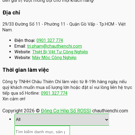
đến giá trị vượt mong đợi cho mọi khách hàng!
Địa chỉ
29/33 Đường Số 11 - Phường 11 - Quận Gò Vấp - Tp.HCM - Việt
Nam.
Điện thoại:
0901 327 774
Email:
tri.pham@chauthienchi.com
Website:
Thiệt Bị Vật Tư Công Nghiệp
:
Website
Máy Móc Công Nghiệp
Thời gian làm việc
Công ty TNHH Châu Thiên Chí làm việc từ 8-19h hàng ngày, nếu
quý khách muốn mua số lượng lớn hoặc đặt sỉ vui lòng liên hệ trực
tiếp qua số Hotline:
0901 327 774
Xin cảm ơn!
Copyright 2026 ©
Động Cơ Hộp Số ROSSI
chauthienchi.com