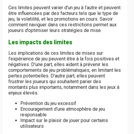
Ces limites peuvent varier d’un jeu à l’autre et peuvent
être influencées par des facteurs tels que le type de
jeu, la volatilité, et les promotions en cours. Savoir
comment naviguer dans ces restrictions permet aux
joueurs d’optimiser leurs stratégies de mise.
Les impacts des limites
Les implications de ces limites de mises sur
l’expérience de jeu peuvent être à la fois positives et
négatives. D’une part, elles aident à prévenir les
comportements de jeu problématiques, en limitant les
pertes potentielles. D’autre part, elles peuvent
frustrer les joueurs qui souhaitent parier des
montants plus importants, notamment dans les jeux à
enjeux élevés.
Prévention du jeu excessif
Encouragement d’une atmosphère de jeu
responsable
Impact sur le plaisir de jouer pour certains
utilisateurs