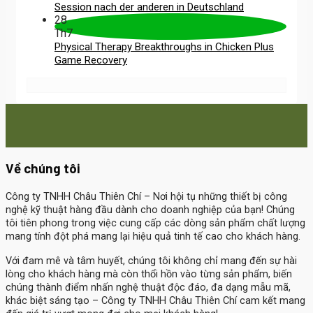
Session nach der anderen in Deutschland
28
Th7
Physical Therapy Breakthroughs in Chicken Plus
Game Recovery
Về chúng tôi
Công ty TNHH Châu Thiên Chí
– Nơi hội tụ những thiết bị công
nghệ kỹ thuật hàng đầu dành cho doanh nghiệp của bạn! Chúng
tôi tiên phong trong việc cung cấp các dòng sản phẩm chất lượng
mang tính đột phá mang lại hiệu quả tinh tế cao cho khách hàng.
Với đam mê và tâm huyết, chúng tôi không chỉ mang đến sự hài
lòng cho khách hàng mà còn thổi hồn vào từng sản phẩm, biến
chúng thành điểm nhấn nghệ thuật độc đáo, đa dạng mẫu mã,
khác biệt sáng tạo – Công ty TNHH Châu Thiên Chí cam kết mang