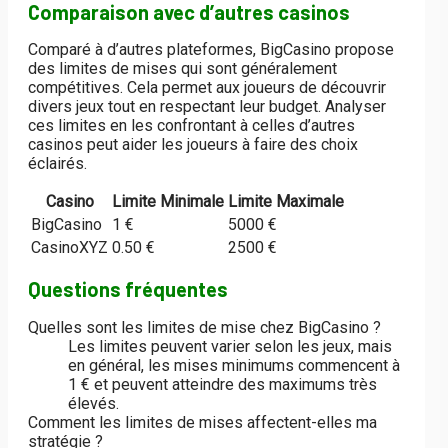
Comparaison avec d’autres casinos
Comparé à d’autres plateformes, BigCasino propose
des limites de mises qui sont généralement
compétitives. Cela permet aux joueurs de découvrir
divers jeux tout en respectant leur budget. Analyser
ces limites en les confrontant à celles d’autres
casinos peut aider les joueurs à faire des choix
éclairés.
Casino
Limite Minimale
Limite Maximale
BigCasino
1 €
5000 €
CasinoXYZ
0.50 €
2500 €
Questions fréquentes
Quelles sont les limites de mise chez BigCasino ?
Les limites peuvent varier selon les jeux, mais
en général, les mises minimums commencent à
1 € et peuvent atteindre des maximums très
élevés.
Comment les limites de mises affectent-elles ma
stratégie ?