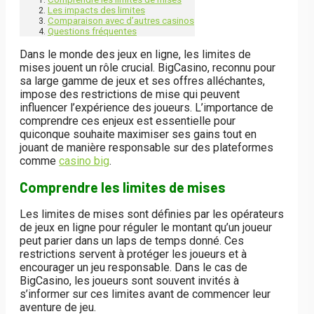
Les impacts des limites
Comparaison avec d’autres casinos
Questions fréquentes
Dans le monde des jeux en ligne, les limites de
mises jouent un rôle crucial. BigCasino, reconnu pour
sa large gamme de jeux et ses offres alléchantes,
impose des restrictions de mise qui peuvent
influencer l’expérience des joueurs. L’importance de
comprendre ces enjeux est essentielle pour
quiconque souhaite maximiser ses gains tout en
jouant de manière responsable sur des plateformes
comme
casino big
.
Comprendre les limites de mises
Les limites de mises sont définies par les opérateurs
de jeux en ligne pour réguler le montant qu’un joueur
peut parier dans un laps de temps donné. Ces
restrictions servent à protéger les joueurs et à
encourager un jeu responsable. Dans le cas de
BigCasino, les joueurs sont souvent invités à
s’informer sur ces limites avant de commencer leur
aventure de jeu.