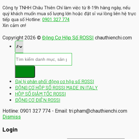
Công ty TNHH Châu Thiên Chí làm việc từ 8-19h hàng ngày, nếu
quý khách muốn mua số lượng lớn hoặc đặt sỉ vui lòng liên hệ trực
tiếp qua số Hotline:
0901 327 774
Xin cảm ơn!
Copyright 2026 ©
Động Cơ Hộp Số ROSSI
chauthienchi.com
Đại lý phân phối động cơ hộp số ROSSI
ĐỘNG CƠ HỘP SỐ ROSSI MADE IN ITALY
HỘP SỐ GIẢM TỐC ROSSI
ĐỘNG CƠ ĐIỆN ROSSI
Hotline: 0901 327 774 - Email: tri.pham@chauthienchi.com
Dismiss
Login