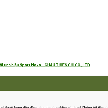
ổi tính hiệu Nport Moxa – CHAU THIEN CHI CO.,LTD
ệ kỹ thuật hàng đầu dành cho doanh nghiệp của bạn! Chúng tôi tiên 