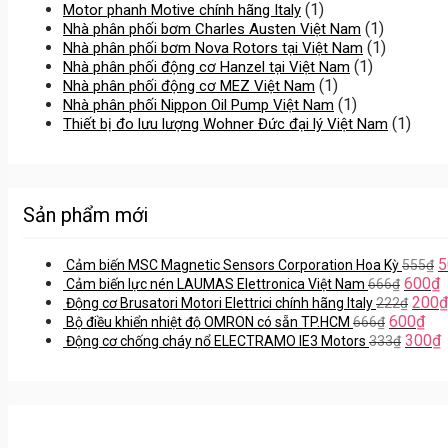
(1)
Motor phanh Motive chính hãng Italy
(1)
Nhà phân phối bơm Charles Austen Việt Nam
(1)
Nhà phân phối bơm Nova Rotors tại Việt Nam
(1)
Nhà phân phối động cơ Hanzel tại Việt Nam
(1)
Nhà phân phối động cơ MEZ Việt Nam
(1)
Nhà phân phối Nippon Oil Pump Việt Nam
(1)
Thiết bị đo lưu lượng Wohner Đức đại lý Việt Nam
Sản phẩm mới
5
Cảm biến MSC Magnetic Sensors Corporation Hoa Kỳ
555
₫
600
₫
Cảm biến lực nén LAUMAS Elettronica Việt Nam
666
₫
200
₫
Động cơ Brusatori Motori Elettrici chính hãng Italy
222
₫
600
₫
Bộ điều khiển nhiệt độ OMRON có sẵn TP.HCM
666
₫
300
₫
Động cơ chống cháy nổ ELECTRAMO IE3 Motors
333
₫