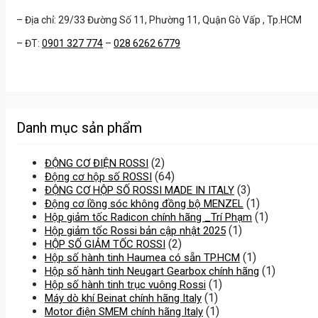
– Địa chỉ: 29/33 Đường Số 11, Phường 11, Quận Gò Vấp , Tp.HCM
– ĐT:
0901 327 774
–
028 6262 6779
Danh mục sản phẩm
(2)
ĐỘNG CƠ ĐIỆN ROSSI
(64)
Động cơ hộp số ROSSI
(3)
ĐỘNG CƠ HỘP SỐ ROSSI MADE IN ITALY
(1)
Động cơ lồng sóc không đồng bộ MENZEL
(1)
Hộp giảm tốc Radicon chính hãng _Trí Phạm
(1)
Hộp giảm tốc Rossi bản cập nhật 2025
(2)
HỘP SỐ GIẢM TỐC ROSSI
(1)
Hộp số hành tinh Haumea có sẵn TP.HCM
(1)
Hộp số hành tinh Neugart Gearbox chính hãng
(1)
Hộp số hành tinh trục vuông Rossi
(1)
Máy dò khí Beinat chính hãng Italy
(1)
Motor điện SMEM chính hãng Italy