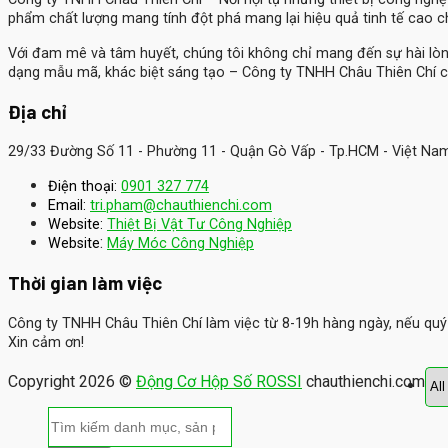
phẩm chất lượng mang tính đột phá mang lại hiệu quả tinh tế cao 
Với đam mê và tâm huyết, chúng tôi không chỉ mang đến sự hài lò
dạng mẫu mã, khác biệt sáng tạo – Công ty TNHH Châu Thiên Chí c
Địa chỉ
29/33 Đường Số 11 - Phường 11 - Quận Gò Vấp - Tp.HCM - Việt Na
Điện thoại:
0901 327 774
Email:
tri.pham@chauthienchi.com
Website:
Thiệt Bị Vật Tư Công Nghiệp
:
Website
Máy Móc Công Nghiệp
Thời gian làm việc
Công ty TNHH Châu Thiên Chí làm việc từ 8-19h hàng ngày, nếu quý k
Xin cảm ơn!
Copyright 2026 ©
Động Cơ Hộp Số ROSSI
chauthienchi.com