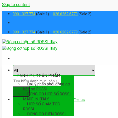
Skip to content
0901 327 774
(Sale 1) –
028 6262 6779
(Sale 2)
0901 327 774
(Sale 1) –
028 6262 6779
(Sale 2)
DANH MỤC SẢN PHẨM
Đại lý phân phối động cơ
hộp số ROSSI
ĐỘNG CƠ HỘP SỐ ROSSI
MADE IN ITALY
Assign a menu in Theme Options > Menus
HỘP SỐ GIẢM TỐC
ROSSI
ĐỘNG CƠ ĐIỆN ROSSI