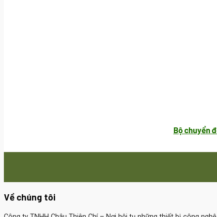
Bộ chuyển đ
Về chúng tôi
Công ty TNHH Châu Thiên Chí
– Nơi hội tụ những thiết bị công ngh