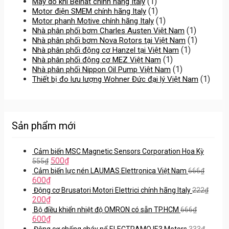
(1)
Máy dò khí Beinat chính hãng Italy
(1)
Motor điện SMEM chính hãng Italy
(1)
Motor phanh Motive chính hãng Italy
(1)
Nhà phân phối bơm Charles Austen Việt Nam
(1)
Nhà phân phối bơm Nova Rotors tại Việt Nam
(1)
Nhà phân phối động cơ Hanzel tại Việt Nam
(1)
Nhà phân phối động cơ MEZ Việt Nam
(1)
Nhà phân phối Nippon Oil Pump Việt Nam
(1)
Thiết bị đo lưu lượng Wohner Đức đại lý Việt Nam
Sản phẩm mới
Cảm biến MSC Magnetic Sensors Corporation Hoa Kỳ
500
₫
555
₫
Cảm biến lực nén LAUMAS Elettronica Việt Nam
666
₫
600
₫
Động cơ Brusatori Motori Elettrici chính hãng Italy
222
₫
200
₫
Bộ điều khiển nhiệt độ OMRON có sẵn TP.HCM
666
₫
600
₫
Động cơ chống cháy nổ ELECTRAMO IE3 Motors
333
₫