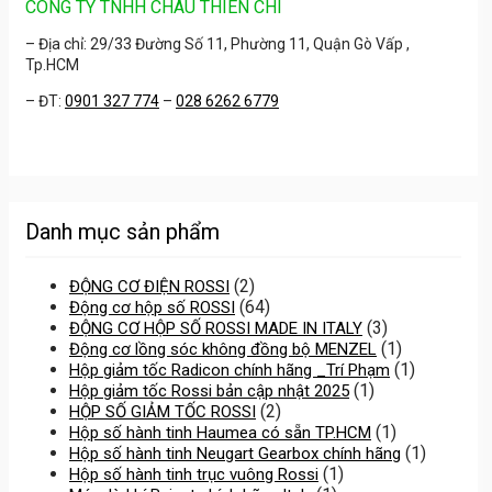
CÔNG TY TNHH CHÂU THIÊN CHÍ
– Địa chỉ: 29/33 Đường Số 11, Phường 11, Quận Gò Vấp ,
Tp.HCM
– ĐT:
0901 327 774
–
028 6262 6779
Danh mục sản phẩm
(2)
ĐỘNG CƠ ĐIỆN ROSSI
(64)
Động cơ hộp số ROSSI
(3)
ĐỘNG CƠ HỘP SỐ ROSSI MADE IN ITALY
(1)
Động cơ lồng sóc không đồng bộ MENZEL
(1)
Hộp giảm tốc Radicon chính hãng _Trí Phạm
(1)
Hộp giảm tốc Rossi bản cập nhật 2025
(2)
HỘP SỐ GIẢM TỐC ROSSI
(1)
Hộp số hành tinh Haumea có sẵn TP.HCM
(1)
Hộp số hành tinh Neugart Gearbox chính hãng
(1)
Hộp số hành tinh trục vuông Rossi