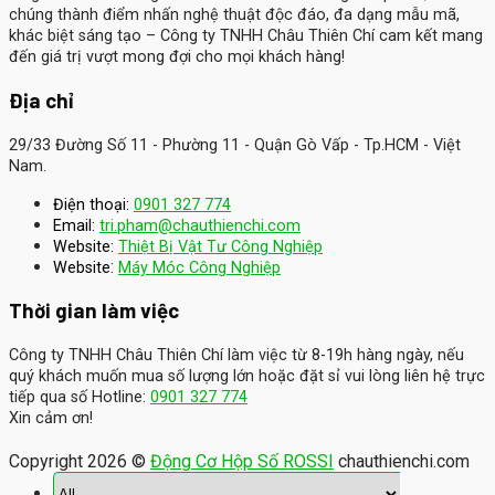
chúng thành điểm nhấn nghệ thuật độc đáo, đa dạng mẫu mã,
khác biệt sáng tạo – Công ty TNHH Châu Thiên Chí cam kết mang
đến giá trị vượt mong đợi cho mọi khách hàng!
Địa chỉ
29/33 Đường Số 11 - Phường 11 - Quận Gò Vấp - Tp.HCM - Việt
Nam.
Điện thoại:
0901 327 774
Email:
tri.pham@chauthienchi.com
Website:
Thiệt Bị Vật Tư Công Nghiệp
:
Website
Máy Móc Công Nghiệp
Thời gian làm việc
Công ty TNHH Châu Thiên Chí làm việc từ 8-19h hàng ngày, nếu
quý khách muốn mua số lượng lớn hoặc đặt sỉ vui lòng liên hệ trực
tiếp qua số Hotline:
0901 327 774
Xin cảm ơn!
Copyright 2026 ©
Động Cơ Hộp Số ROSSI
chauthienchi.com