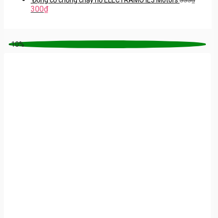
300
₫
-10%