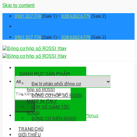
Skip to content
0901 327 774
(Sale 1) –
028 6262 6779
(Sale 2)
0901 327 774
(Sale 1) –
028 6262 6779
(Sale 2)
DANH MỤC SẢN PHẨM
Đại lý phân phối động cơ
hộp số ROSSI
ĐỘNG CƠ HỘP SỐ ROSSI
MADE IN ITALY
HỘP SỐ GIẢM TỐC
ROSSI
Assign a menu in Theme Options > Menus
ĐỘNG CƠ ĐIỆN ROSSI
TRANG CHỦ
GIỚI THIỆU