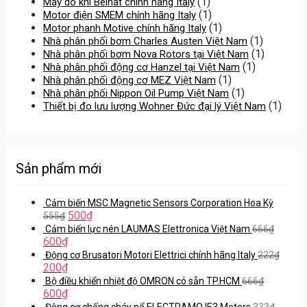
(1)
Máy dò khí Beinat chính hãng Italy
(1)
Motor điện SMEM chính hãng Italy
(1)
Motor phanh Motive chính hãng Italy
(1)
Nhà phân phối bơm Charles Austen Việt Nam
(1)
Nhà phân phối bơm Nova Rotors tại Việt Nam
(1)
Nhà phân phối động cơ Hanzel tại Việt Nam
(1)
Nhà phân phối động cơ MEZ Việt Nam
(1)
Nhà phân phối Nippon Oil Pump Việt Nam
(1)
Thiết bị đo lưu lượng Wohner Đức đại lý Việt Nam
Sản phẩm mới
Cảm biến MSC Magnetic Sensors Corporation Hoa Kỳ
500
₫
555
₫
Cảm biến lực nén LAUMAS Elettronica Việt Nam
666
₫
600
₫
Động cơ Brusatori Motori Elettrici chính hãng Italy
222
₫
200
₫
Bộ điều khiển nhiệt độ OMRON có sẵn TP.HCM
666
₫
600
₫
Động cơ chống cháy nổ ELECTRAMO IE3 Motors
333
₫