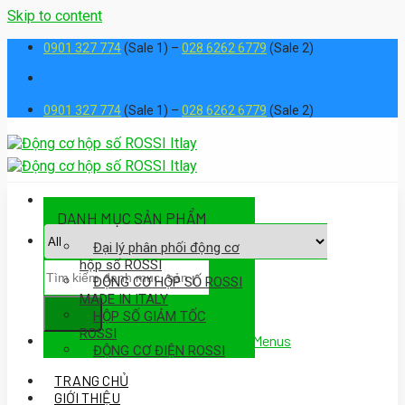
Skip to content
0901 327 774
(Sale 1) –
028 6262 6779
(Sale 2)
0901 327 774
(Sale 1) –
028 6262 6779
(Sale 2)
DANH MỤC SẢN PHẨM
Đại lý phân phối động cơ
hộp số ROSSI
ĐỘNG CƠ HỘP SỐ ROSSI
MADE IN ITALY
HỘP SỐ GIẢM TỐC
ROSSI
Assign a menu in Theme Options > Menus
ĐỘNG CƠ ĐIỆN ROSSI
TRANG CHỦ
GIỚI THIỆU