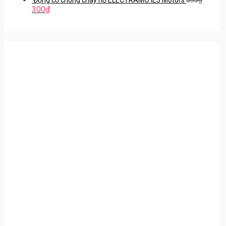
300
₫