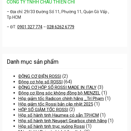
CÔNG TY TNHH CHÂU THIÊN CHÍ
– Địa chỉ: 29/33 Đường Số 11, Phường 11, Quận Gò Vấp ,
Tp.HCM
– ĐT:
0901 327 774
–
028 6262 6779
Danh mục sản phẩm
(2)
ĐỘNG CƠ ĐIỆN ROSSI
(64)
Động cơ hộp số ROSSI
(3)
ĐỘNG CƠ HỘP SỐ ROSSI MADE IN ITALY
(1)
Động cơ lồng sóc không đồng bộ MENZEL
(1)
Hộp giảm tốc Radicon chính hãng _Trí Phạm
(1)
Hộp giảm tốc Rossi bản cập nhật 2025
(2)
HỘP SỐ GIẢM TỐC ROSSI
(1)
Hộp số hành tinh Haumea có sẵn TP.HCM
(1)
Hộp số hành tinh Neugart Gearbox chính hãng
(1)
Hộp số hành tinh trục vuông Rossi