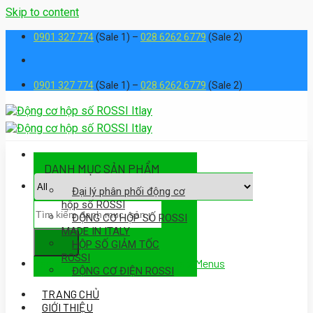
Skip to content
0901 327 774
(Sale 1) –
028 6262 6779
(Sale 2)
0901 327 774
(Sale 1) –
028 6262 6779
(Sale 2)
DANH MỤC SẢN PHẨM
Đại lý phân phối động cơ
hộp số ROSSI
ĐỘNG CƠ HỘP SỐ ROSSI
MADE IN ITALY
HỘP SỐ GIẢM TỐC
ROSSI
Assign a menu in Theme Options > Menus
ĐỘNG CƠ ĐIỆN ROSSI
TRANG CHỦ
GIỚI THIỆU