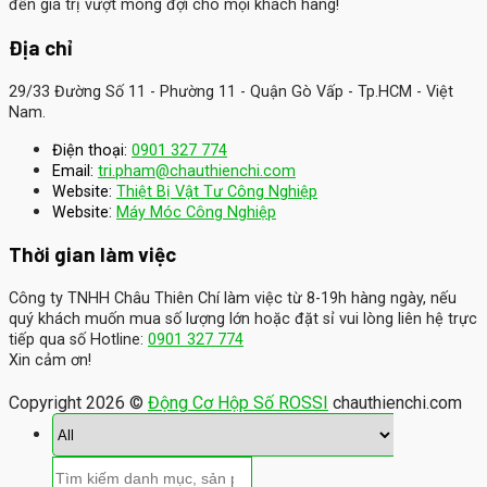
đến giá trị vượt mong đợi cho mọi khách hàng!
Địa chỉ
29/33 Đường Số 11 - Phường 11 - Quận Gò Vấp - Tp.HCM - Việt
Nam.
Điện thoại:
0901 327 774
Email:
tri.pham@chauthienchi.com
Website:
Thiệt Bị Vật Tư Công Nghiệp
:
Website
Máy Móc Công Nghiệp
Thời gian làm việc
Công ty TNHH Châu Thiên Chí làm việc từ 8-19h hàng ngày, nếu
quý khách muốn mua số lượng lớn hoặc đặt sỉ vui lòng liên hệ trực
tiếp qua số Hotline:
0901 327 774
Xin cảm ơn!
Copyright 2026 ©
Động Cơ Hộp Số ROSSI
chauthienchi.com