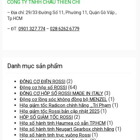
CÔNG TY TNHH CHÂU THIÊN CHÍ
– Địa chỉ: 29/33 Đường Số 11, Phường 11, Quận Gò Vấp ,
Tp.HCM
– ĐT:
0901 327 774
–
028 6262 6779
Danh mục sản phẩm
(2)
ĐỘNG CƠ ĐIỆN ROSSI
(64)
Động cơ hộp số ROSSI
(3)
ĐỘNG CƠ HỘP SỐ ROSSI MADE IN ITALY
(1)
Động cơ lồng sóc không đồng bộ MENZEL
(1)
Hộp giảm tốc Radicon chính hãng _Trí Phạm
(1)
Hộp giảm tốc Rossi bản cập nhật 2025
(2)
HỘP SỐ GIẢM TỐC ROSSI
(1)
Hộp số hành tinh Haumea có sẵn TP.HCM
(1)
Hộp số hành tinh Neugart Gearbox chính hãng
(1)
Hộp số hành tinh trục vuông Rossi