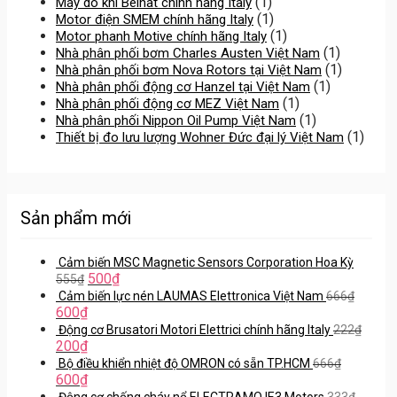
(1)
Máy dò khí Beinat chính hãng Italy
(1)
Motor điện SMEM chính hãng Italy
(1)
Motor phanh Motive chính hãng Italy
(1)
Nhà phân phối bơm Charles Austen Việt Nam
(1)
Nhà phân phối bơm Nova Rotors tại Việt Nam
(1)
Nhà phân phối động cơ Hanzel tại Việt Nam
(1)
Nhà phân phối động cơ MEZ Việt Nam
(1)
Nhà phân phối Nippon Oil Pump Việt Nam
(1)
Thiết bị đo lưu lượng Wohner Đức đại lý Việt Nam
Sản phẩm mới
Cảm biến MSC Magnetic Sensors Corporation Hoa Kỳ
500
₫
555
₫
Cảm biến lực nén LAUMAS Elettronica Việt Nam
666
₫
600
₫
Động cơ Brusatori Motori Elettrici chính hãng Italy
222
₫
200
₫
Bộ điều khiển nhiệt độ OMRON có sẵn TP.HCM
666
₫
600
₫
Động cơ chống cháy nổ ELECTRAMO IE3 Motors
333
₫