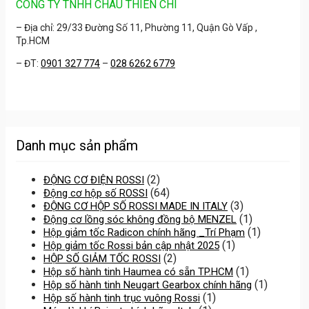
CÔNG TY TNHH CHÂU THIÊN CHÍ
– Địa chỉ: 29/33 Đường Số 11, Phường 11, Quận Gò Vấp ,
Tp.HCM
– ĐT:
0901 327 774
–
028 6262 6779
Danh mục sản phẩm
(2)
ĐỘNG CƠ ĐIỆN ROSSI
(64)
Động cơ hộp số ROSSI
(3)
ĐỘNG CƠ HỘP SỐ ROSSI MADE IN ITALY
(1)
Động cơ lồng sóc không đồng bộ MENZEL
(1)
Hộp giảm tốc Radicon chính hãng _Trí Phạm
(1)
Hộp giảm tốc Rossi bản cập nhật 2025
(2)
HỘP SỐ GIẢM TỐC ROSSI
(1)
Hộp số hành tinh Haumea có sẵn TP.HCM
(1)
Hộp số hành tinh Neugart Gearbox chính hãng
(1)
Hộp số hành tinh trục vuông Rossi