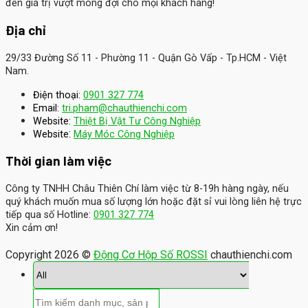
đến giá trị vượt mong đợi cho mọi khách hàng!
Địa chỉ
29/33 Đường Số 11 - Phường 11 - Quận Gò Vấp - Tp.HCM - Việt
Nam.
Điện thoại:
0901 327 774
Email:
tri.pham@chauthienchi.com
Website:
Thiệt Bị Vật Tư Công Nghiệp
:
Website
Máy Móc Công Nghiệp
Thời gian làm việc
Công ty TNHH Châu Thiên Chí làm việc từ 8-19h hàng ngày, nếu
quý khách muốn mua số lượng lớn hoặc đặt sỉ vui lòng liên hệ trực
tiếp qua số Hotline:
0901 327 774
Xin cảm ơn!
Copyright 2026 ©
Động Cơ Hộp Số ROSSI
chauthienchi.com