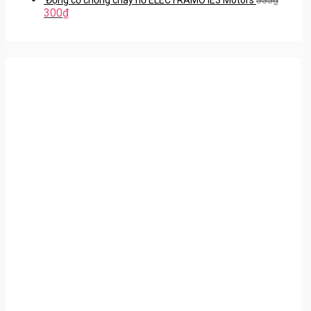
300
₫