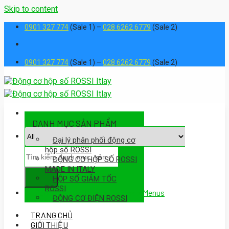
Skip to content
0901 327 774
(Sale 1) –
028 6262 6779
(Sale 2)
0901 327 774
(Sale 1) –
028 6262 6779
(Sale 2)
DANH MỤC SẢN PHẨM
Đại lý phân phối động cơ
hộp số ROSSI
ĐỘNG CƠ HỘP SỐ ROSSI
MADE IN ITALY
HỘP SỐ GIẢM TỐC
ROSSI
Assign a menu in Theme Options > Menus
ĐỘNG CƠ ĐIỆN ROSSI
TRANG CHỦ
GIỚI THIỆU