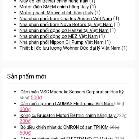
(1)
Máy dò khí Beinat chính hãng Italy
(1)
Motor điện SMEM chính hãng Italy
(1)
Motor phanh Motive chính hãng Italy
(1)
Nhà phân phối bơm Charles Austen Việt Nam
(1)
Nhà phân phối bơm Nova Rotors tại Việt Nam
(1)
Nhà phân phối động cơ Hanzel tại Việt Nam
(1)
Nhà phân phối động cơ MEZ Việt Nam
(1)
Nhà phân phối Nippon Oil Pump Việt Nam
(1)
Thiết bị đo lưu lượng Wohner Đức đại lý Việt Nam
Sản phẩm mới
Cảm biến MSC Magnetic Sensors Corporation Hoa Kỳ
500
₫
555
₫
Cảm biến lực nén LAUMAS Elettronica Việt Nam
666
₫
600
₫
Động cơ Brusatori Motori Elettrici chính hãng Italy
222
₫
200
₫
Bộ điều khiển nhiệt độ OMRON có sẵn TP.HCM
666
₫
600
₫
Động cơ chống cháy nổ ELECTRAMO IE3 Motors
333
₫