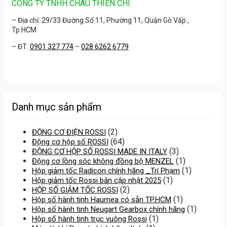
CÔNG TY TNHH CHÂU THIÊN CHÍ
– Địa chỉ: 29/33 Đường Số 11, Phường 11, Quận Gò Vấp ,
Tp.HCM
– ĐT:
0901 327 774
–
028 6262 6779
Danh mục sản phẩm
(2)
ĐỘNG CƠ ĐIỆN ROSSI
(64)
Động cơ hộp số ROSSI
(3)
ĐỘNG CƠ HỘP SỐ ROSSI MADE IN ITALY
(1)
Động cơ lồng sóc không đồng bộ MENZEL
(1)
Hộp giảm tốc Radicon chính hãng _Trí Phạm
(1)
Hộp giảm tốc Rossi bản cập nhật 2025
(2)
HỘP SỐ GIẢM TỐC ROSSI
(1)
Hộp số hành tinh Haumea có sẵn TP.HCM
(1)
Hộp số hành tinh Neugart Gearbox chính hãng
(1)
Hộp số hành tinh trục vuông Rossi