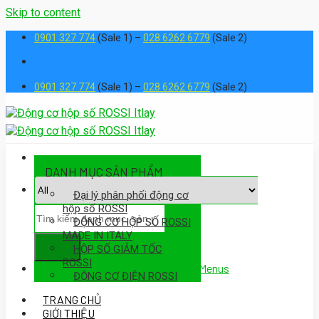
Skip to content
0901 327 774
(Sale 1) –
028 6262 6779
(Sale 2)
0901 327 774
(Sale 1) –
028 6262 6779
(Sale 2)
DANH MỤC SẢN PHẨM
Đại lý phân phối động cơ
hộp số ROSSI
ĐỘNG CƠ HỘP SỐ ROSSI
MADE IN ITALY
HỘP SỐ GIẢM TỐC
ROSSI
Assign a menu in Theme Options > Menus
ĐỘNG CƠ ĐIỆN ROSSI
TRANG CHỦ
GIỚI THIỆU