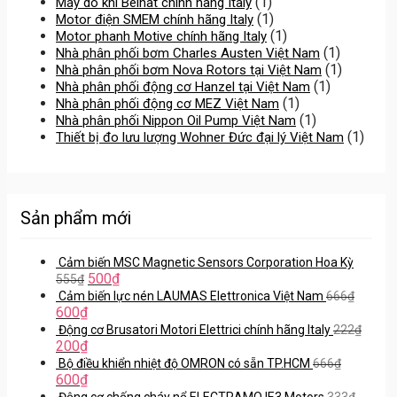
(1)
Máy dò khí Beinat chính hãng Italy
(1)
Motor điện SMEM chính hãng Italy
(1)
Motor phanh Motive chính hãng Italy
(1)
Nhà phân phối bơm Charles Austen Việt Nam
(1)
Nhà phân phối bơm Nova Rotors tại Việt Nam
(1)
Nhà phân phối động cơ Hanzel tại Việt Nam
(1)
Nhà phân phối động cơ MEZ Việt Nam
(1)
Nhà phân phối Nippon Oil Pump Việt Nam
(1)
Thiết bị đo lưu lượng Wohner Đức đại lý Việt Nam
Sản phẩm mới
Cảm biến MSC Magnetic Sensors Corporation Hoa Kỳ
500
₫
555
₫
Cảm biến lực nén LAUMAS Elettronica Việt Nam
666
₫
600
₫
Động cơ Brusatori Motori Elettrici chính hãng Italy
222
₫
200
₫
Bộ điều khiển nhiệt độ OMRON có sẵn TP.HCM
666
₫
600
₫
Động cơ chống cháy nổ ELECTRAMO IE3 Motors
333
₫