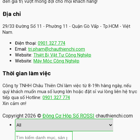
đến giá trị vượt mong đợi cho mọi khách hàng!
Địa chỉ
29/33 Đường Số 11 - Phường 11 - Quận Gò Vấp - Tp.HCM - Việt
Nam.
Điện thoại:
0901 327 774
Email:
tri.pham@chauthienchi.com
Website:
Thiệt Bị Vật Tư Công Nghiệp
:
Website
Máy Móc Công Nghiệp
Thời gian làm việc
Công ty TNHH Châu Thiên Chí làm việc từ 8-19h hàng ngày, nếu
quý khách muốn mua số lượng lớn hoặc đặt sỉ vui lòng liên hệ trực
tiếp qua số Hotline:
0901 327 774
Xin cảm ơn!
Copyright 2026 ©
Động Cơ Hộp Số ROSSI
chauthienchi.com