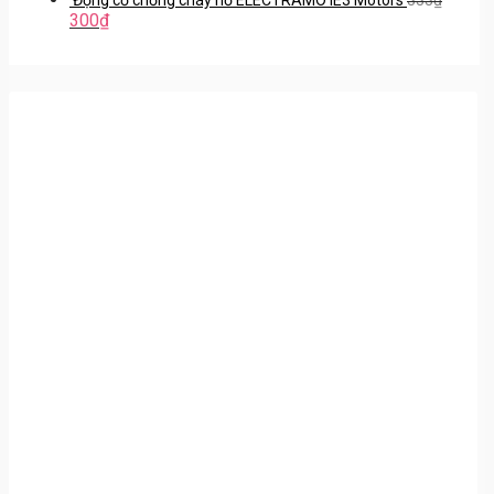
300
₫