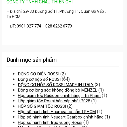
CÔNG TY TNHH CHÂU THIÊN CHÍ
– Địa chỉ: 29/33 Đường Số 11, Phường 11, Quận Gò Vấp ,
Tp.HCM
– ĐT:
0901 327 774
–
028 6262 6779
Danh mục sản phẩm
(2)
ĐỘNG CƠ ĐIỆN ROSSI
(64)
Động cơ hộp số ROSSI
(3)
ĐỘNG CƠ HỘP SỐ ROSSI MADE IN ITALY
(1)
Động cơ lồng sóc không đồng bộ MENZEL
(1)
Hộp giảm tốc Radicon chính hãng _Trí Phạm
(1)
Hộp giảm tốc Rossi bản cập nhật 2025
(2)
HỘP SỐ GIẢM TỐC ROSSI
(1)
Hộp số hành tinh Haumea có sẵn TP.HCM
(1)
Hộp số hành tinh Neugart Gearbox chính hãng
(1)
Hộp số hành tinh trục vuông Rossi