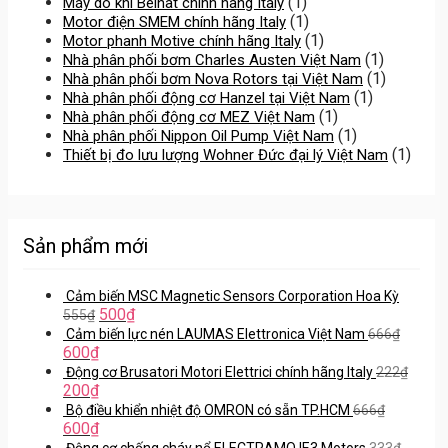
(1)
Máy dò khí Beinat chính hãng Italy
(1)
Motor điện SMEM chính hãng Italy
(1)
Motor phanh Motive chính hãng Italy
(1)
Nhà phân phối bơm Charles Austen Việt Nam
(1)
Nhà phân phối bơm Nova Rotors tại Việt Nam
(1)
Nhà phân phối động cơ Hanzel tại Việt Nam
(1)
Nhà phân phối động cơ MEZ Việt Nam
(1)
Nhà phân phối Nippon Oil Pump Việt Nam
(1)
Thiết bị đo lưu lượng Wohner Đức đại lý Việt Nam
Sản phẩm mới
Cảm biến MSC Magnetic Sensors Corporation Hoa Kỳ
500
₫
555
₫
Cảm biến lực nén LAUMAS Elettronica Việt Nam
666
₫
600
₫
Động cơ Brusatori Motori Elettrici chính hãng Italy
222
₫
200
₫
Bộ điều khiển nhiệt độ OMRON có sẵn TP.HCM
666
₫
600
₫
Động cơ chống cháy nổ ELECTRAMO IE3 Motors
333
₫