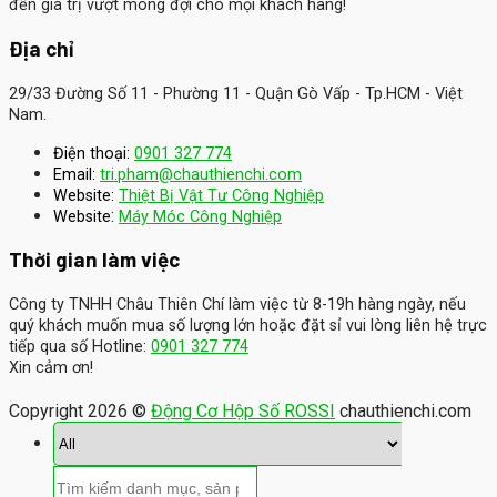
đến giá trị vượt mong đợi cho mọi khách hàng!
Địa chỉ
29/33 Đường Số 11 - Phường 11 - Quận Gò Vấp - Tp.HCM - Việt
Nam.
Điện thoại:
0901 327 774
Email:
tri.pham@chauthienchi.com
Website:
Thiệt Bị Vật Tư Công Nghiệp
:
Website
Máy Móc Công Nghiệp
Thời gian làm việc
Công ty TNHH Châu Thiên Chí làm việc từ 8-19h hàng ngày, nếu
quý khách muốn mua số lượng lớn hoặc đặt sỉ vui lòng liên hệ trực
tiếp qua số Hotline:
0901 327 774
Xin cảm ơn!
Copyright 2026 ©
Động Cơ Hộp Số ROSSI
chauthienchi.com