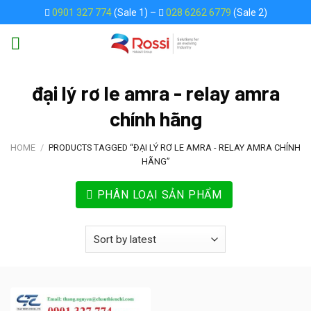
Skip
0901 327 774
(Sale 1) –
028 6262 6779
(Sale 2)
to
content
đại lý rơ le amra - relay amra
chính hãng
HOME
/
PRODUCTS TAGGED “ĐẠI LÝ RƠ LE AMRA - RELAY AMRA CHÍNH
HÃNG”
PHÂN LOẠI SẢN PHẨM