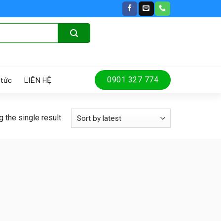
 tức
LIÊN HỆ
0901 327 774
 the single result