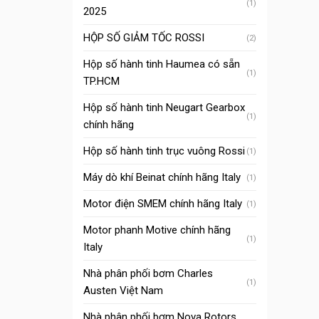
(1)
2025
HỘP SỐ GIẢM TỐC ROSSI
(2)
Hộp số hành tinh Haumea có sẵn
(1)
TP.HCM
Hộp số hành tinh Neugart Gearbox
(1)
chính hãng
Hộp số hành tinh trục vuông Rossi
(1)
Máy dò khí Beinat chính hãng Italy
(1)
Motor điện SMEM chính hãng Italy
(1)
Motor phanh Motive chính hãng
(1)
Italy
Nhà phân phối bơm Charles
(1)
Austen Việt Nam
Nhà phân phối bơm Nova Rotors