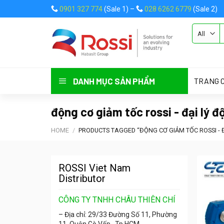
Skip
0901 327 774
(Sale 1) –
028 6262 6779
(Sale 2)
to
content
ASSIGN A
TRANG 
DANH MỤC SẢN PHẨM
động cơ giảm tốc rossi - đại lý đ
HOME
/
PRODUCTS TAGGED “ĐỘNG CƠ GIẢM TỐC ROSSI - ĐẠ
ROSSI Viet Nam
Distributor
CÔNG TY TNHH CHÂU THIÊN CHÍ
– Địa chỉ: 29/33 Đường Số 11, Phường