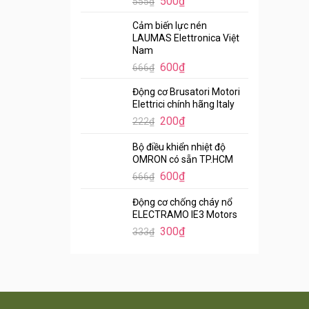
500
₫
555
₫
Cảm biến lực nén
LAUMAS Elettronica Việt
Nam
600
₫
666
₫
Động cơ Brusatori Motori
Elettrici chính hãng Italy
200
₫
222
₫
Bộ điều khiển nhiệt độ
OMRON có sẵn TP.HCM
600
₫
666
₫
Động cơ chống cháy nổ
ELECTRAMO IE3 Motors
300
₫
333
₫