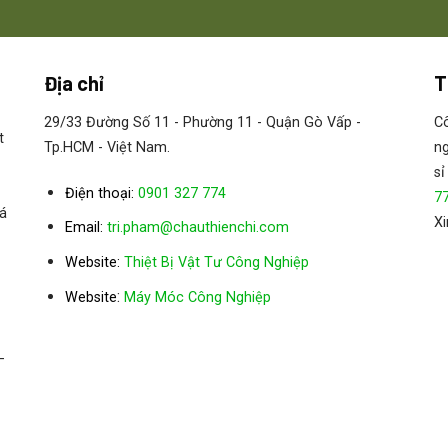
Địa chỉ
T
29/33 Đường Số 11 - Phường 11 - Quận Gò Vấp -
Cô
t
Tp.HCM - Việt Nam.
ng
sỉ
Điện thoại:
0901 327 774
7
á
Xi
Email:
tri.pham@chauthienchi.com
Website:
Thiệt Bị Vật Tư Công Nghiệp
:
Website
Máy Móc Công Nghiệp
–