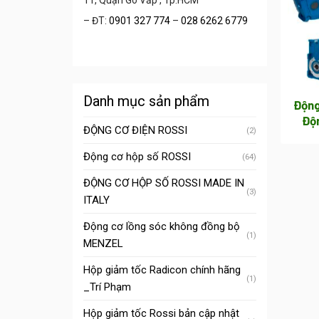
11, Quận Gò Vấp , Tp.HCM
– ĐT:
0901 327 774
–
028 6262 6779
Danh mục sản phẩm
Động
Độ
ĐỘNG CƠ ĐIỆN ROSSI
(2)
Động cơ hộp số ROSSI
(64)
ĐỘNG CƠ HỘP SỐ ROSSI MADE IN
(3)
ITALY
Động cơ lồng sóc không đồng bộ
(1)
MENZEL
Hộp giảm tốc Radicon chính hãng
(1)
_Trí Phạm
Hộp giảm tốc Rossi bản cập nhật