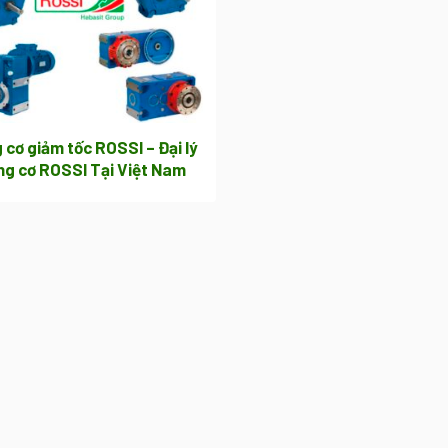
 cơ giảm tốc ROSSI – Đại lý
ng cơ ROSSI Tại Việt Nam