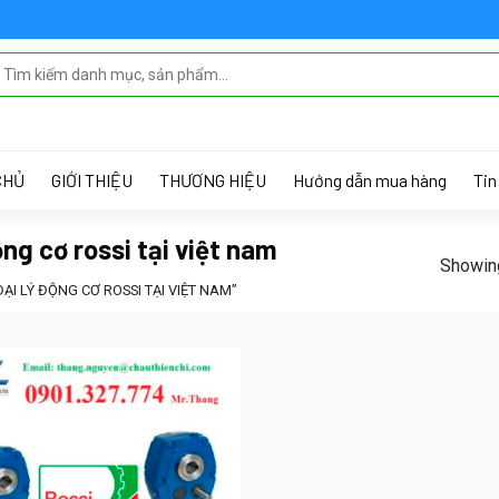
 MENU IN THEME OPTIONS > MENUS
CHỦ
GIỚI THIỆU
THƯƠNG HIỆU
Hướng dẫn mua hàng
Tin
ộng cơ rossi tại việt nam
Showing
I LÝ ĐỘNG CƠ ROSSI TẠI VIỆT NAM”