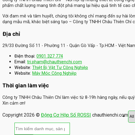
phẩm chất lượng mang tính đột phá mang lại hiệu quả tinh tế cao 
Với đam mê và tâm huyết, chúng tôi không chỉ mang đến sự hài lò
dạng mẫu mã, khác biệt sáng tạo – Công ty TNHH Châu Thiên Chí c
Địa chỉ
29/33 Đường Số 11 - Phường 11 - Quận Gò Vấp - Tp.HCM - Việt Na
Điện thoại:
0901 327 774
Email:
tri.pham@chauthienchi.com
Website:
Thiệt Bị Vật Tư Công Nghiệp
:
Website
Máy Móc Công Nghiệp
Thời gian làm việc
Công ty TNHH Châu Thiên Chí làm việc từ 8-19h hàng ngày, nếu quý k
Xin cảm ơn!
Copyright 2026 ©
Động Cơ Hộp Số ROSSI
chauthienchi.com