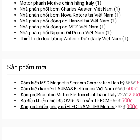
(1)
Motor phanh Motive chính hãng Italy
(1)
Nhà phân phối bơm Charles Austen Việt Nam
(1)
Nhà phân phối bơm Nova Rotors tại Việt Nam
(1)
Nhà phân phối động cơ Hanzel tại Việt Nam
(1)
Nhà phân phối động cơ MEZ Việt Nam
(1)
Nhà phân phối Nippon Oil Pump Việt Nam
(1)
Thiết bị đo lưu lượng Wohner Đức đại lý Việt Nam
Sản phẩm mới
5
Cảm biến MSC Magnetic Sensors Corporation Hoa Kỳ
555
₫
600
₫
Cảm biến lực nén LAUMAS Elettronica Việt Nam
666
₫
200
₫
Động cơ Brusatori Motori Elettrici chính hãng Italy
222
₫
600
₫
Bộ điều khiển nhiệt độ OMRON có sẵn TP.HCM
666
₫
300
₫
Động cơ chống cháy nổ ELECTRAMO IE3 Motors
333
₫