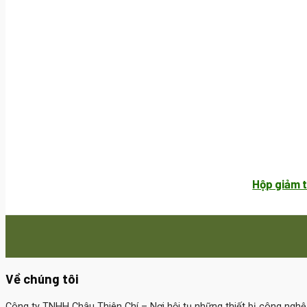
Hộp giảm t
Về chúng tôi
Công ty TNHH Châu Thiên Chí
– Nơi hội tụ những thiết bị công ngh