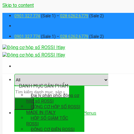
Skip to content
0901 327 774
(Sale 1) –
028 6262 6779
(Sale 2)
0901 327 774
(Sale 1) –
028 6262 6779
(Sale 2)
DANH MỤC SẢN PHẨM
Đại lý phân phối động cơ
hộp số ROSSI
ĐỘNG CƠ HỘP SỐ ROSSI
MADE IN ITALY
Assign a menu in Theme Options > Menus
HỘP SỐ GIẢM TỐC
ROSSI
ĐỘNG CƠ ĐIỆN ROSSI