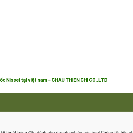
ốc Nissei tại việt nam – CHAU THIEN CHI CO.,LTD
ệ kỹ thuật hàng đầu dành cho doanh nghiệp của bạn! Chúng tôi tiên 