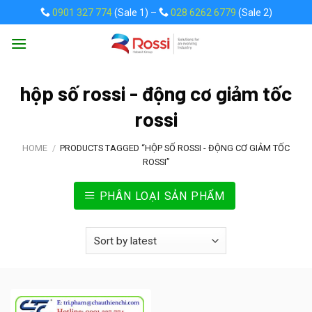
Skip
0901 327 774
(Sale 1) –
028 6262 6779
(Sale 2)
to
content
hộp số rossi - động cơ giảm tốc
rossi
HOME
/
PRODUCTS TAGGED “HỘP SỐ ROSSI - ĐỘNG CƠ GIẢM TỐC
ROSSI”
PHÂN LOẠI SẢN PHẨM