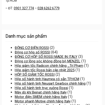
Tp.HCM
– ĐT:
0901 327 774
–
028 6262 6779
Danh mục sản phẩm
(2)
ĐỘNG CƠ ĐIỆN ROSSI
(64)
Động cơ hộp số ROSSI
(3)
ĐỘNG CƠ HỘP SỐ ROSSI MADE IN ITALY
(1)
Động cơ lồng sóc không đồng bộ MENZEL
(1)
Hộp giảm tốc Radicon chính hãng _Trí Phạm
(1)
Hộp giảm tốc Rossi bản cập nhật 2025
(2)
HỘP SỐ GIẢM TỐC ROSSI
(1)
Hộp số hành tinh Haumea có sẵn TP.HCM
(1)
Hộp số hành tinh Neugart Gearbox chính hãng
(1)
Hộp số hành tinh trục vuông Rossi
(1)
Máy dò khí Beinat chính hãng Italy
(1)
Motor điện SMEM chính hãng Italy
(1)
Motor phanh Motive chính hãng Italy