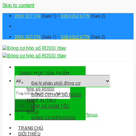
Skip to content
0901 327 774
(Sale 1) –
028 6262 6779
(Sale 2)
0901 327 774
(Sale 1) –
028 6262 6779
(Sale 2)
DANH MỤC SẢN PHẨM
Đại lý phân phối động cơ
hộp số ROSSI
ĐỘNG CƠ HỘP SỐ ROSSI
MADE IN ITALY
HỘP SỐ GIẢM TỐC
ROSSI
Assign a menu in Theme Options > Menus
ĐỘNG CƠ ĐIỆN ROSSI
TRANG CHỦ
GIỚI THIỆU