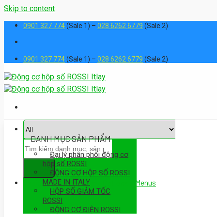
Skip to content
0901 327 774
(Sale 1) –
028 6262 6779
(Sale 2)
0901 327 774
(Sale 1) –
028 6262 6779
(Sale 2)
DANH MỤC SẢN PHẨM
Đại lý phân phối động cơ
hộp số ROSSI
ĐỘNG CƠ HỘP SỐ ROSSI
MADE IN ITALY
Assign a menu in Theme Options > Menus
HỘP SỐ GIẢM TỐC
ROSSI
ĐỘNG CƠ ĐIỆN ROSSI