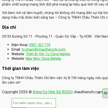
phẩm chất lượng mang tính đột phá mang lại hiệu quả tinh tế cao 
Với đam mê và tâm huyết, chúng tôi không chỉ mang đến sự hài lò
dạng mẫu mã, khác biệt sáng tạo – Công ty TNHH Châu Thiên Chí c
Địa chỉ
29/33 Đường Số 11 - Phường 11 - Quận Gò Vấp - Tp.HCM - Việt Na
Điện thoại:
0901 327 774
Email:
tri.pham@chauthienchi.com
Website:
Thiệt Bị Vật Tư Công Nghiệp
:
Website
Máy Móc Công Nghiệp
Thời gian làm việc
Công ty TNHH Châu Thiên Chí làm việc từ 8-19h hàng ngày, nếu quý k
Xin cảm ơn!
Copyright 2026 ©
Động Cơ Hộp Số ROSSI
chauthienchi.com