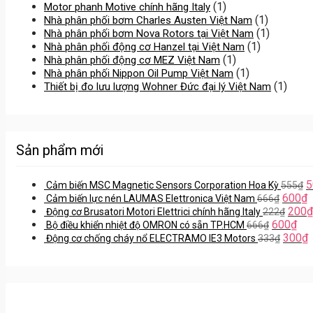
(1)
Motor phanh Motive chính hãng Italy
(1)
Nhà phân phối bơm Charles Austen Việt Nam
(1)
Nhà phân phối bơm Nova Rotors tại Việt Nam
(1)
Nhà phân phối động cơ Hanzel tại Việt Nam
(1)
Nhà phân phối động cơ MEZ Việt Nam
(1)
Nhà phân phối Nippon Oil Pump Việt Nam
(1)
Thiết bị đo lưu lượng Wohner Đức đại lý Việt Nam
Sản phẩm mới
5
Cảm biến MSC Magnetic Sensors Corporation Hoa Kỳ
555
₫
600
₫
Cảm biến lực nén LAUMAS Elettronica Việt Nam
666
₫
200
₫
Động cơ Brusatori Motori Elettrici chính hãng Italy
222
₫
600
₫
Bộ điều khiển nhiệt độ OMRON có sẵn TP.HCM
666
₫
300
₫
Động cơ chống cháy nổ ELECTRAMO IE3 Motors
333
₫