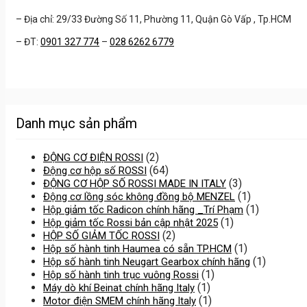
– Địa chỉ: 29/33 Đường Số 11, Phường 11, Quận Gò Vấp , Tp.HCM
– ĐT:
0901 327 774
–
028 6262 6779
Danh mục sản phẩm
(2)
ĐỘNG CƠ ĐIỆN ROSSI
(64)
Động cơ hộp số ROSSI
(3)
ĐỘNG CƠ HỘP SỐ ROSSI MADE IN ITALY
(1)
Động cơ lồng sóc không đồng bộ MENZEL
(1)
Hộp giảm tốc Radicon chính hãng _Trí Phạm
(1)
Hộp giảm tốc Rossi bản cập nhật 2025
(2)
HỘP SỐ GIẢM TỐC ROSSI
(1)
Hộp số hành tinh Haumea có sẵn TP.HCM
(1)
Hộp số hành tinh Neugart Gearbox chính hãng
(1)
Hộp số hành tinh trục vuông Rossi
(1)
Máy dò khí Beinat chính hãng Italy
(1)
Motor điện SMEM chính hãng Italy