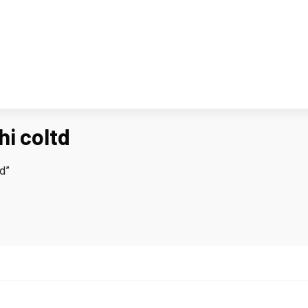
hi coltd
td”