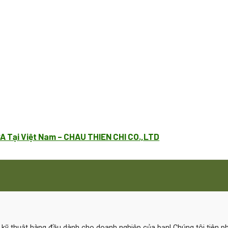
A Tại Việt Nam – CHAU THIEN CHI CO.,LTD
ệ kỹ thuật hàng đầu dành cho doanh nghiệp của bạn! Chúng tôi tiên 