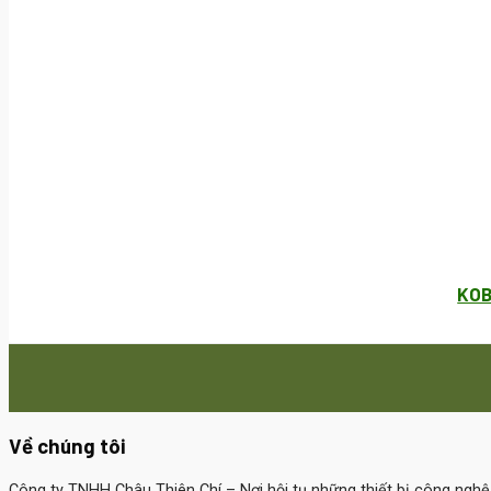
KOB
Về chúng tôi
Công ty TNHH Châu Thiên Chí
– Nơi hội tụ những thiết bị công ngh