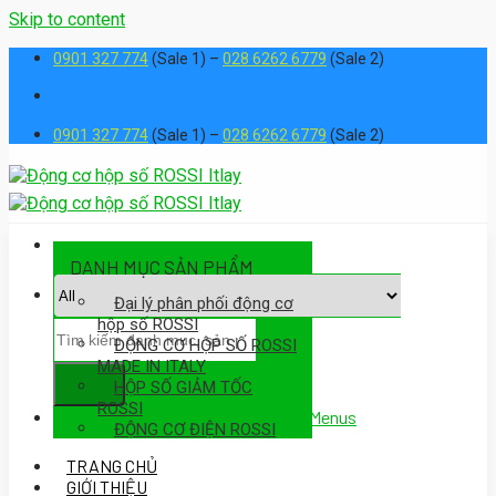
Skip to content
0901 327 774
(Sale 1) –
028 6262 6779
(Sale 2)
0901 327 774
(Sale 1) –
028 6262 6779
(Sale 2)
DANH MỤC SẢN PHẨM
Đại lý phân phối động cơ
hộp số ROSSI
ĐỘNG CƠ HỘP SỐ ROSSI
MADE IN ITALY
HỘP SỐ GIẢM TỐC
ROSSI
Assign a menu in Theme Options > Menus
ĐỘNG CƠ ĐIỆN ROSSI
TRANG CHỦ
GIỚI THIỆU