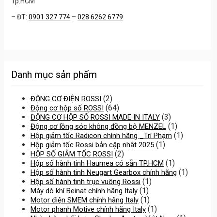
Tp.HCM
– ĐT:
0901 327 774
–
028 6262 6779
Danh mục sản phẩm
(2)
ĐỘNG CƠ ĐIỆN ROSSI
(64)
Động cơ hộp số ROSSI
(3)
ĐỘNG CƠ HỘP SỐ ROSSI MADE IN ITALY
(1)
Động cơ lồng sóc không đồng bộ MENZEL
(1)
Hộp giảm tốc Radicon chính hãng _Trí Phạm
(1)
Hộp giảm tốc Rossi bản cập nhật 2025
(2)
HỘP SỐ GIẢM TỐC ROSSI
(1)
Hộp số hành tinh Haumea có sẵn TP.HCM
(1)
Hộp số hành tinh Neugart Gearbox chính hãng
(1)
Hộp số hành tinh trục vuông Rossi
(1)
Máy dò khí Beinat chính hãng Italy
(1)
Motor điện SMEM chính hãng Italy
(1)
Motor phanh Motive chính hãng Italy