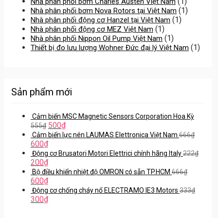
(1)
Nhà phân phối bơm Charles Austen Việt Nam
(1)
Nhà phân phối bơm Nova Rotors tại Việt Nam
(1)
Nhà phân phối động cơ Hanzel tại Việt Nam
(1)
Nhà phân phối động cơ MEZ Việt Nam
(1)
Nhà phân phối Nippon Oil Pump Việt Nam
(1)
Thiết bị đo lưu lượng Wohner Đức đại lý Việt Nam
Sản phẩm mới
Cảm biến MSC Magnetic Sensors Corporation Hoa Kỳ
500
₫
555
₫
Cảm biến lực nén LAUMAS Elettronica Việt Nam
666
₫
600
₫
Động cơ Brusatori Motori Elettrici chính hãng Italy
222
₫
200
₫
Bộ điều khiển nhiệt độ OMRON có sẵn TP.HCM
666
₫
600
₫
Động cơ chống cháy nổ ELECTRAMO IE3 Motors
333
₫
300
₫